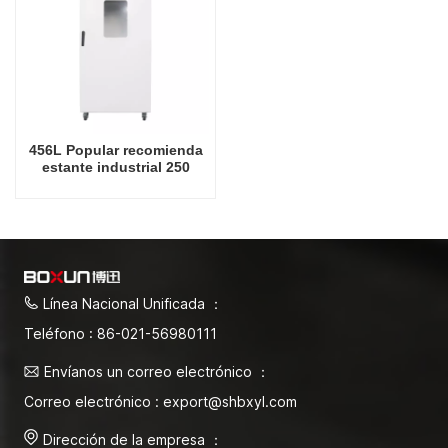
456L Popular recomienda
estante industrial 250
grados Celsius Fábrica de
hornos de secado en
China
Línea Nacional Unificada ：
Teléfono : 86-021-56980111
Envíanos un correo electrónico ：
Correo electrónico : export@shbxyl.com
Dirección de la empresa ：