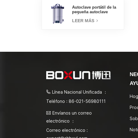
Autoclave portátil de la
pequeña autoclave
médica del esterilizador
LEER MÁS
de vapor 18L
NE
AY
Línea Nacional Unificada ：
Hog
Teléfono : 86-021-56980111
Pro
Envíanos un correo
Sob
electrónico ：
Noti
Correo electrónico :