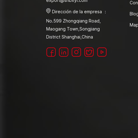
export@shbxyl.com
Con
Dirección de la empresa ：
Blo
No.599 Zhongqiang Road,
Map
Maogang Town,Songjiang
District Shanghai,China