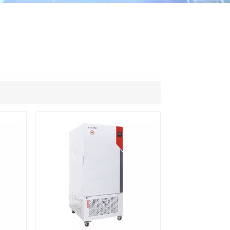
ไทย
中文