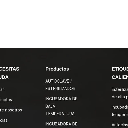
CESITAS
Productos
ETIQU
UDA
CALIE
AUTOCLAVE /
ESTERILIZADOR
ar
Esterili
de alta 
INCUBADORA DE
ductos
BAJA
Incubad
re nosotros
TEMPERATURA
tempera
cias
INCUBADORA DE
Autoclav