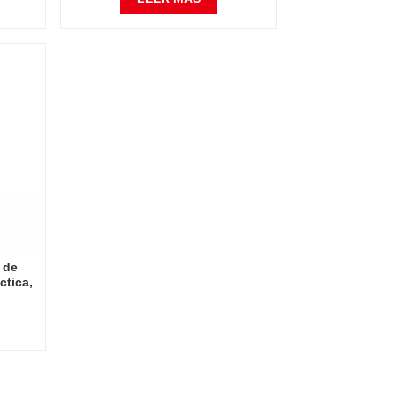
rio de
temperatura
 de
ctica,
atorio
ora de