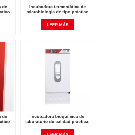
a de
Incubadora termostática de
ctico
microbiología de tipo práctico
acción
250L Incubadora de calefacción
ios de
eléctrica bioquímica Precios de
LEER MÁS
rio de
fábrica Equipo de laboratorio de
laboratorio
a de
Incubadora bioquímica de
ctico
laboratorio de calidad práctica,
acción
100L, instrumento de laboratorio
ios de
de microbiología, incubadora de
LEER MÁS