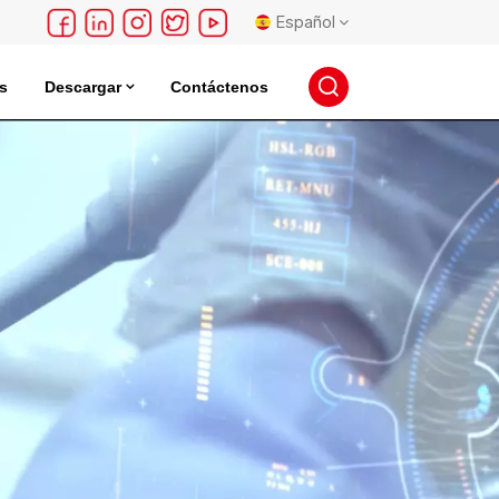
Español
s
Descargar
Contáctenos
English
léctrica
Incubadora De Almacenamiento De Semillas
français
Deutsch
русский
español
português
日本語
한국의