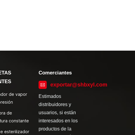
ETAS
Comerciantes
NTES
exportar@shbxyl.com
zador de vapor
Estimados
presión
distribuidores y
usuarios, si están
ora de
tura constante
interesados en los
productos de la
e esterilizador