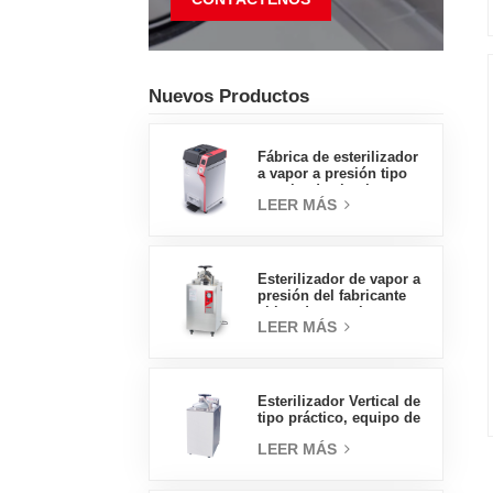
Nuevos Productos
Fábrica de esterilizador
a vapor a presión tipo
concha de almeja con
LEER MÁS
pedal tipo insignia de
65L, fábrica de ventas
directas en China
Esterilizador de vapor a
presión del fabricante
chino de autoclave
LEER MÁS
vertical de tipo
económico 30L
Esterilizador Vertical de
tipo práctico, equipo de
laboratorio, diseño
LEER MÁS
Vertical, esterilizador de
vapor de alta
temperatura y alta