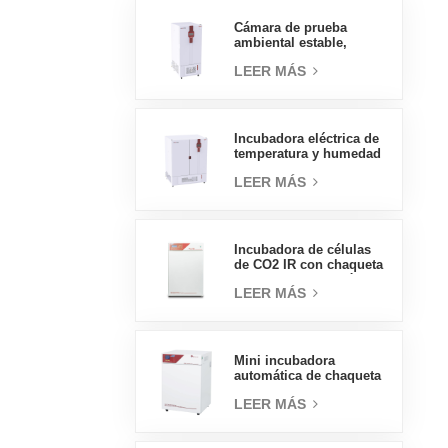
presión, 70L
Cámara de prueba
ambiental estable,
temperatura, humedad,
LEER MÁS
laboratorio, precio al
por mayor de China, alta
calidad, 400L
Incubadora eléctrica de
temperatura y humedad
tipo insignia de 800L,
LEER MÁS
suministros de
laboratorio, incubadora
eléctrica
Incubadora de células
de CO2 IR con chaqueta
de agua de tipo práctico
LEER MÁS
160L Incubadoras
profesionales de
laboratorio de fábrica
Mini incubadora
automática de chaqueta
de agua, precios de
LEER MÁS
laboratorio, tipo
práctico, 50L