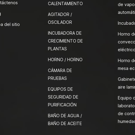
táctenos
CALENTAMIENTO
de vapor
automát
g
AGITADOR /
OSCILADOR
Incubado
a del sitio
INCUBADORA DE
Horno d
CRECIMIENTO DE
convecc
PLANTAS
eléctric
HORNO / HORNO
Horno d
mesa ec
CÁMARA DE
PRUEBAS
Gabinete
aire lami
EQUIPOS DE
SEGURIDAD DE
Equipo 
PURIFICACIÓN
laborato
de contr
BAÑO DE AGUA /
humeda
BAÑO DE ACEITE