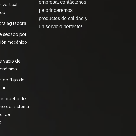
empresa, contáctenos,
 vertical
¡le brindaremos
ico
productos de calidad y
ra agitadora
un servicio perfecto!
e secado por
ión mecánico
o
e vacío de
onómico
 de flujo de
nar
de prueba de
rio del sistema
ol de
d