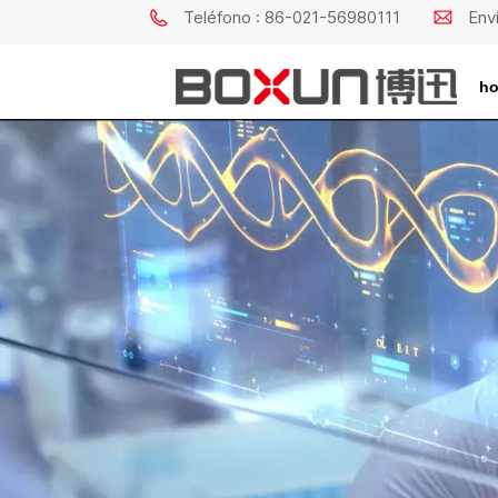
Teléfono : 86-021-56980111
Env
ho
Incubadora De Temperatura Y Humedad Constantes
Cámara De Prueba De Estabilidad De Fármacos
Cámara General De Pruebas D