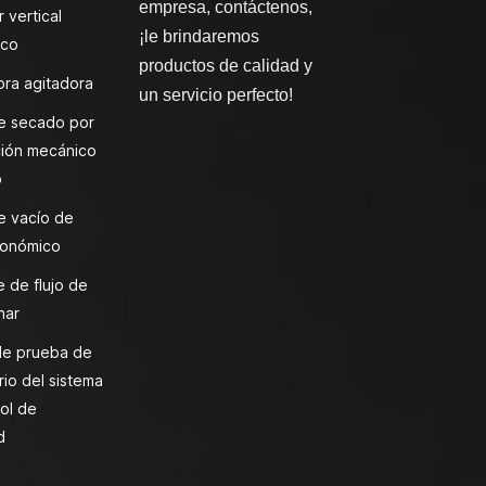
empresa, contáctenos,
 vertical
¡le brindaremos
ico
productos de calidad y
ra agitadora
un servicio perfecto!
e secado por
ión mecánico
o
e vacío de
onómico
 de flujo de
nar
de prueba de
rio del sistema
ol de
d