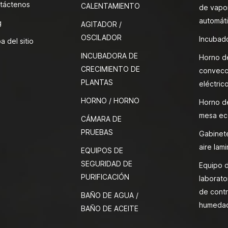
táctenos
CALENTAMIENTO
de vapor
automát
g
AGITADOR /
OSCILADOR
Incubado
a del sitio
INCUBADORA DE
Horno d
CRECIMIENTO DE
convecc
PLANTAS
eléctric
HORNO / HORNO
Horno d
mesa ec
CÁMARA DE
PRUEBAS
Gabinete
aire lami
EQUIPOS DE
SEGURIDAD DE
Equipo 
PURIFICACIÓN
laborato
de contr
BAÑO DE AGUA /
humeda
BAÑO DE ACEITE