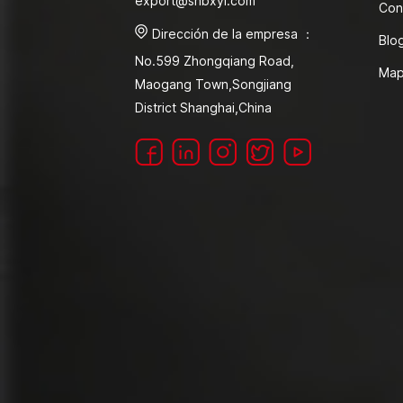
export@shbxyl.com
Con
Dirección de la empresa ：
Blo
No.599 Zhongqiang Road,
Map
Maogang Town,Songjiang
District Shanghai,China