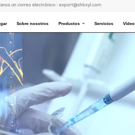
íanos un correo electrónico : export@shbxyl.com
gar
Sobre nosotros
Productos
Servicios
Vídeo
e Estabilidad De Medicamentos
Caldera De Baño De Agua Con Calefacción E
Caldera De Baño De Agua De Tres Orificios
Baño De Agua A Temperatura Súper Constante
Baño De Aceite A Temperatura Súper Constante