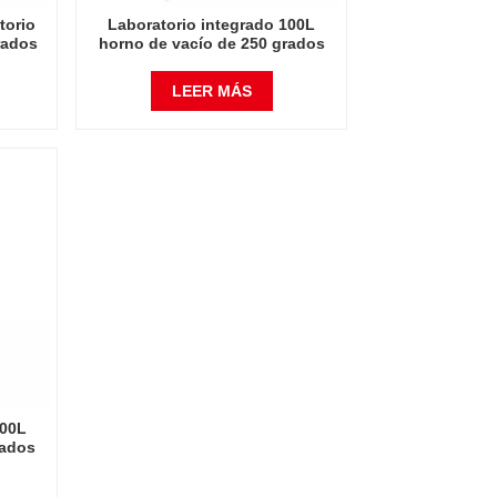
torio
Laboratorio integrado 100L
rados
horno de vacío de 250 grados
Celsius
LEER MÁS
500L
rados