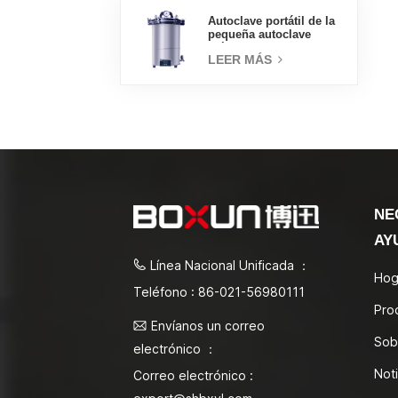
Autoclave portátil de la
pequeña autoclave
médica del esterilizador
LEER MÁS
de vapor 18L
NE
AY
Línea Nacional Unificada ：
Hog
Teléfono : 86-021-56980111
Pro
Envíanos un correo
Sob
electrónico ：
Noti
Correo electrónico :