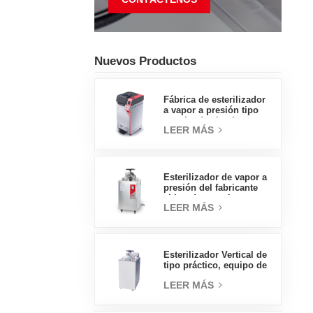
Nuevos Productos
Fábrica de esterilizador
a vapor a presión tipo
concha de almeja con
LEER MÁS
pedal tipo insignia de
65L, fábrica de ventas
directas en China
Esterilizador de vapor a
presión del fabricante
chino de autoclave
LEER MÁS
vertical de tipo
económico 30L
Esterilizador Vertical de
tipo práctico, equipo de
laboratorio, diseño
LEER MÁS
Vertical, esterilizador de
vapor de alta
temperatura y alta