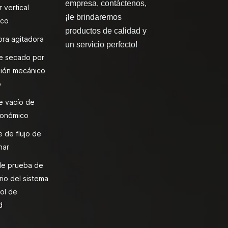
empresa, contáctenos,
 vertical
¡le brindaremos
ico
productos de calidad y
ra agitadora
un servicio perfecto!
e secado por
ión mecánico
o
e vacío de
onómico
 de flujo de
nar
de prueba de
rio del sistema
ol de
d