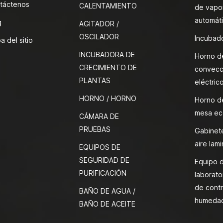
táctenos
CALENTAMIENTO
de vapor
automát
g
AGITADOR /
OSCILADOR
Incubado
a del sitio
INCUBADORA DE
Horno d
CRECIMIENTO DE
convecc
PLANTAS
eléctric
HORNO / HORNO
Horno d
mesa ec
CÁMARA DE
PRUEBAS
Gabinete
aire lami
EQUIPOS DE
SEGURIDAD DE
Equipo 
PURIFICACIÓN
laborato
de contr
BAÑO DE AGUA /
humeda
BAÑO DE ACEITE