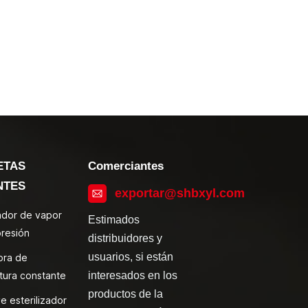
ETAS
Comerciantes
NTES
exportar@shbxyl.com
zador de vapor
Estimados
presión
distribuidores y
usuarios, si están
ora de
tura constante
interesados en los
productos de la
e esterilizador