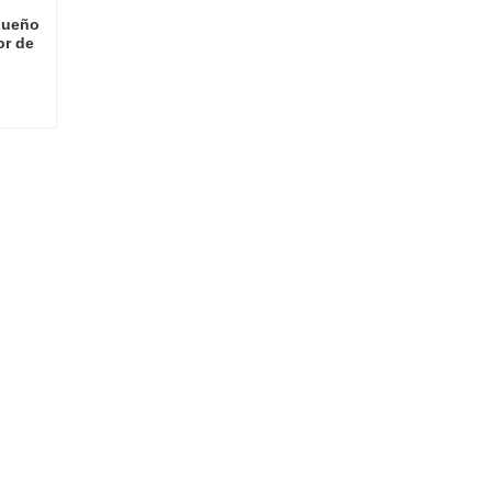
equeño
or de