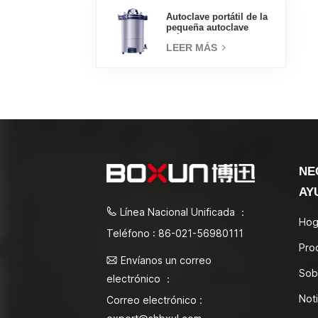
Autoclave portátil de la
pequeña autoclave
médica del esterilizador
LEER MÁS
de vapor 18L
NE
AY
Línea Nacional Unificada ：
Hog
Teléfono : 86-021-56980111
Pro
Envíanos un correo
Sob
electrónico ：
Noti
Correo electrónico :