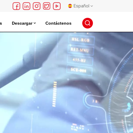
Español
s
Descargar
Contáctenos
English
léctrica
Incubadora De Almacenamiento De Semillas
français
Deutsch
русский
español
português
日本語
한국의