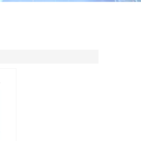
ไทย
中文