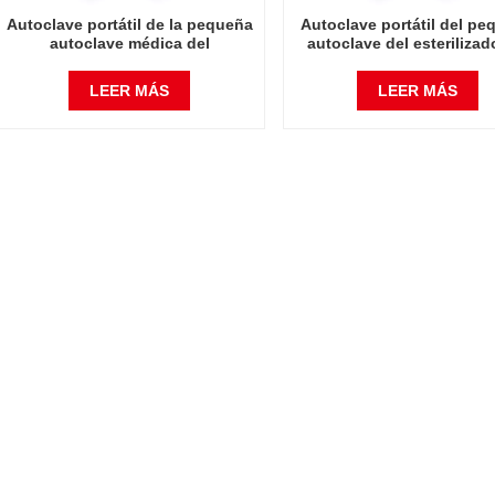
Autoclave portátil de la pequeña
Autoclave portátil del p
autoclave médica del
autoclave del esterilizad
esterilizador de vapor 18L
vapor 24L
LEER MÁS
LEER MÁS