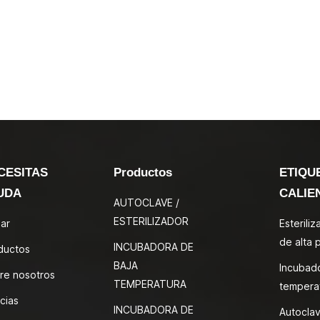
CESITAS
Productos
ETIQU
UDA
CALIE
AUTOCLAVE /
ESTERILIZADOR
ar
Esterili
de alta 
INCUBADORA DE
ductos
BAJA
Incubad
re nosotros
TEMPERATURA
tempera
cias
INCUBADORA DE
Autoclav