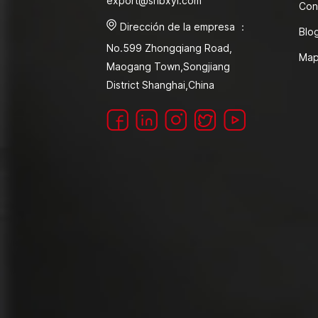
export@shbxyl.com
Con
Dirección de la empresa ：
Blo
No.599 Zhongqiang Road,
Map
Maogang Town,Songjiang
District Shanghai,China