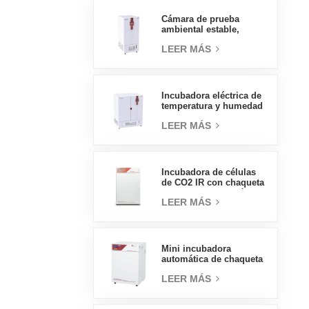
presión, 70L
Cámara de prueba
ambiental estable,
temperatura, humedad,
LEER MÁS
laboratorio, precio al
por mayor de China, alta
calidad, 400L
Incubadora eléctrica de
temperatura y humedad
tipo insignia de 800L,
LEER MÁS
suministros de
laboratorio, incubadora
eléctrica
Incubadora de células
de CO2 IR con chaqueta
de agua de tipo práctico
LEER MÁS
160L Incubadoras
profesionales de
laboratorio de fábrica
Mini incubadora
automática de chaqueta
de agua, precios de
LEER MÁS
laboratorio, tipo
práctico, 50L