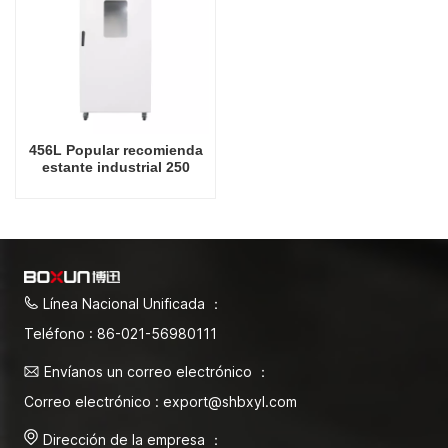
456L Popular recomienda
estante industrial 250
grados Celsius Fábrica de
hornos de secado en
China
Línea Nacional Unificada ：
Teléfono : 86-021-56980111
Envíanos un correo electrónico ：
Correo electrónico : export@shbxyl.com
Dirección de la empresa ：