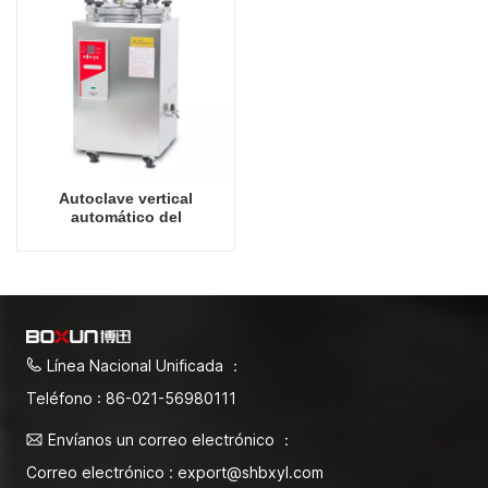
Autoclave vertical
automático del
esterilizador de vapor del
precio competitivo del tipo
económico 30L 30L
Línea Nacional Unificada ：
Teléfono : 86-021-56980111
Envíanos un correo electrónico ：
Correo electrónico : export@shbxyl.com