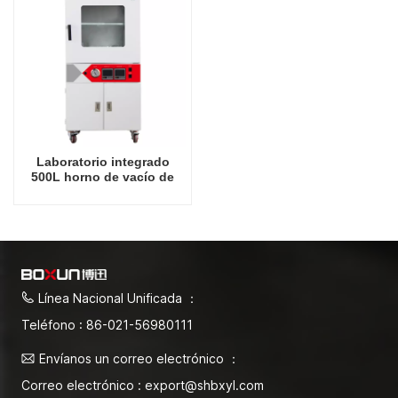
Laboratorio integrado
500L horno de vacío de
250 grados Celsius
Línea Nacional Unificada ：
Teléfono : 86-021-56980111
Envíanos un correo electrónico ：
Correo electrónico : export@shbxyl.com