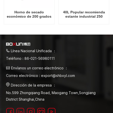
Horno de secado
40L Popular recomienda
económico de 200 grados
estante industrial 250
Celsius, precio de fábrica
grados Celsius Fábrica de
chino de 40L
hornos de secado en
China
Línea Nacional Unificada ：
Teléfono : 86-021-56980111
Envíanos un correo electrónico ：
Correo electrónico : export@shbxyl.com
Dirección de la empresa ：
No.599 Zhongqiang Road, Maogang Town,Songjiang
District Shanghai,China