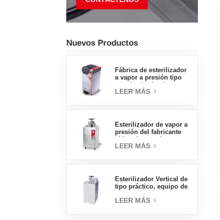
Nuevos Productos
Fábrica de esterilizador
a vapor a presión tipo
concha de almeja con
LEER MÁS
pedal tipo insignia de
65L, fábrica de ventas
directas en China
Esterilizador de vapor a
presión del fabricante
chino de autoclave
LEER MÁS
vertical de tipo
económico 30L
Esterilizador Vertical de
tipo práctico, equipo de
laboratorio, diseño
LEER MÁS
Vertical, esterilizador de
vapor de alta
temperatura y alta