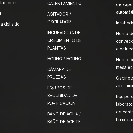
táctenos
CALENTAMIENTO
de vapor
automát
g
AGITADOR /
OSCILADOR
Incubado
a del sitio
INCUBADORA DE
Horno d
CRECIMIENTO DE
convecc
PLANTAS
eléctric
HORNO / HORNO
Horno d
mesa ec
CÁMARA DE
PRUEBAS
Gabinete
aire lami
EQUIPOS DE
SEGURIDAD DE
Equipo 
PURIFICACIÓN
laborato
de contr
BAÑO DE AGUA /
humeda
BAÑO DE ACEITE