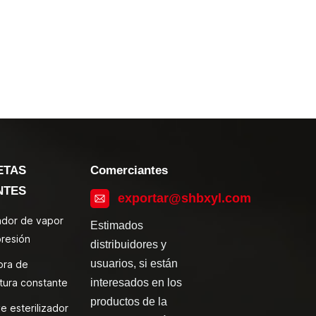
ETAS
Comerciantes
NTES
exportar@shbxyl.com
zador de vapor
Estimados
presión
distribuidores y
usuarios, si están
ora de
tura constante
interesados en los
productos de la
e esterilizador