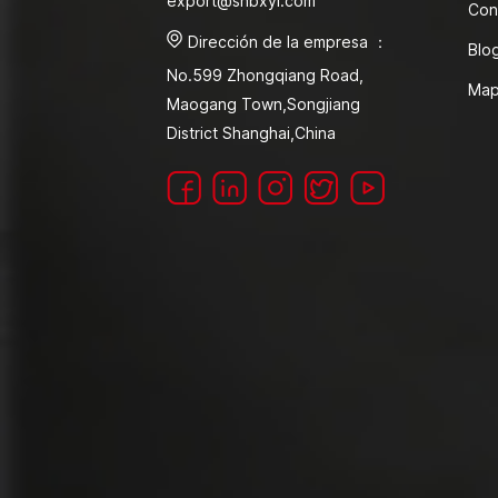
export@shbxyl.com
Con
Dirección de la empresa ：
Blo
No.599 Zhongqiang Road,
Map
Maogang Town,Songjiang
District Shanghai,China