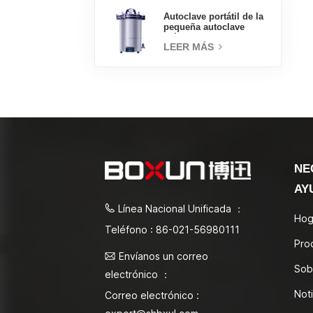
Autoclave portátil de la
pequeña autoclave
médica del esterilizador
LEER MÁS
de vapor 18L
NE
AY
Línea Nacional Unificada ：
Hog
Teléfono : 86-021-56980111
Pro
Envíanos un correo
Sob
electrónico ：
Noti
Correo electrónico :