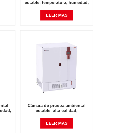
,
estable, temperatura, humedad,
d,
instrumento de laboratorio de
, 250L
alta calidad, 400L
LEER MÁS
ntal
Cámara de prueba ambiental
medad,
estable, alta calidad,
io de
temperatura, humedad,
instrumento de laboratorio,
LEER MÁS
1600L