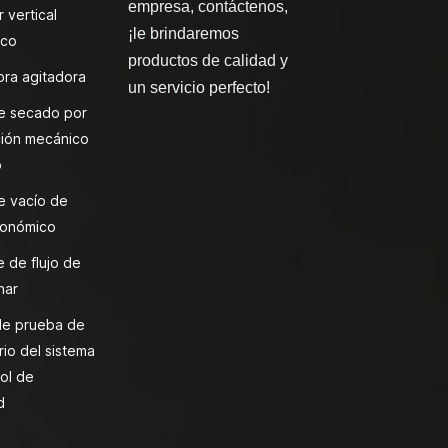
empresa, contáctenos,
 vertical
¡le brindaremos
ico
productos de calidad y
ra agitadora
un servicio perfecto!
e secado por
ión mecánico
o
e vacío de
onómico
 de flujo de
nar
de prueba de
rio del sistema
ol de
d