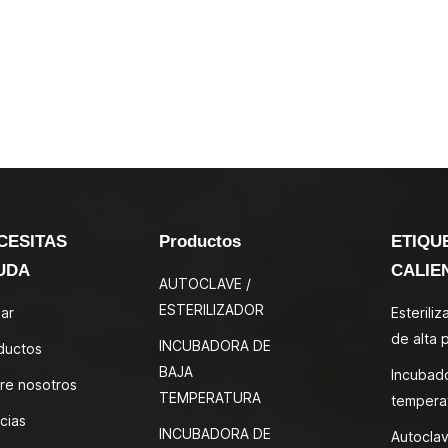
CESITAS
Productos
ETIQU
UDA
CALIE
AUTOCLAVE /
ESTERILIZADOR
ar
Esterili
de alta 
INCUBADORA DE
ductos
BAJA
Incubad
re nosotros
TEMPERATURA
tempera
cias
INCUBADORA DE
Autoclav