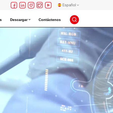
Español
s
Descargar
Contáctenos
English
léctrica
Incubadora De Almacenamiento De Semillas
français
Deutsch
русский
español
português
日本語
한국의