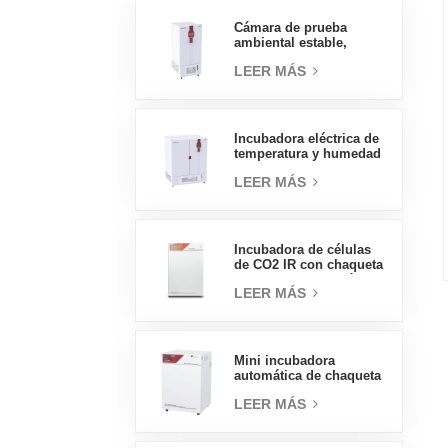
presión, 70L
Cámara de prueba
ambiental estable,
temperatura, humedad,
LEER MÁS
laboratorio, precio al
por mayor de China, alta
calidad, 400L
Incubadora eléctrica de
temperatura y humedad
tipo insignia de 800L,
LEER MÁS
suministros de
laboratorio, incubadora
eléctrica
Incubadora de células
de CO2 IR con chaqueta
de agua de tipo práctico
LEER MÁS
160L Incubadoras
profesionales de
laboratorio de fábrica
Mini incubadora
automática de chaqueta
de agua, precios de
LEER MÁS
laboratorio, tipo
práctico, 50L