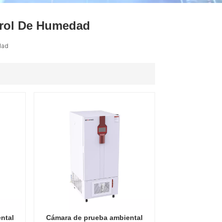
ไทย
trol De Humedad
中文
dad
ntal
Cámara de prueba ambiental