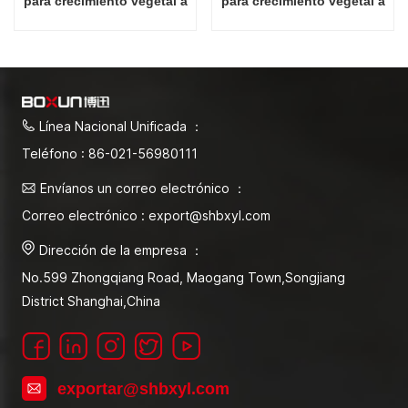
para crecimiento vegetal a
para crecimiento vegetal a
precio mayorista de fábrica
precio mayorista de fábrica
de 400L
de 800L
Línea Nacional Unificada ：
Teléfono : 86-021-56980111
Envíanos un correo electrónico ：
Correo electrónico : export@shbxyl.com
Dirección de la empresa ：
No.599 Zhongqiang Road, Maogang Town,Songjiang
District Shanghai,China
exportar@shbxyl.com