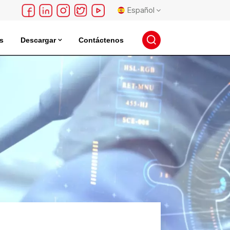
Español
s
Descargar
Contáctenos
English
léctrica
Incubadora De Almacenamiento De Semillas
français
Deutsch
русский
español
português
日本語
한국의