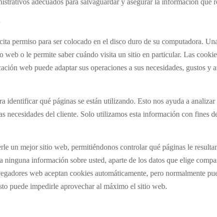
nistrativos adecuados para salvaguardar y asegurar la información que r
S
ita permiso para ser colocado en el disco duro de su computadora. Una 
co web o le permite saber cuándo visita un sitio en particular. Las cooki
cación web puede adaptar sus operaciones a sus necesidades, gustos y 
ra identificar qué páginas se están utilizando. Esto nos ayuda a analizar
as necesidades del cliente. Solo utilizamos esta información con fines de 
rle un mejor sitio web, permitiéndonos controlar qué páginas le resulta
 ninguna información sobre usted, aparte de los datos que elige compar
avegadores web aceptan cookies automáticamente, pero normalmente pue
Esto puede impedirle aprovechar al máximo el sitio web.