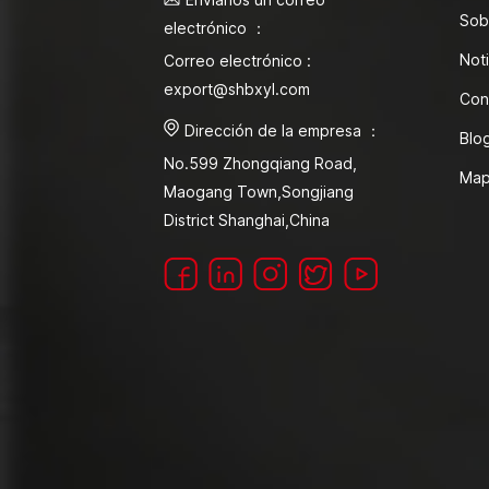
Sob
electrónico ：
Noti
Correo electrónico :
export@shbxyl.com
Con
Dirección de la empresa ：
Blo
No.599 Zhongqiang Road,
Map
Maogang Town,Songjiang
District Shanghai,China