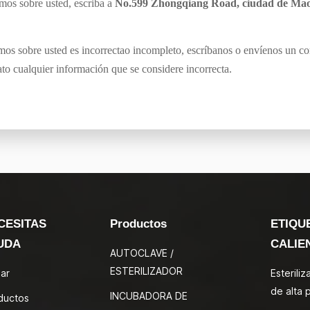
mos sobre usted, escriba a
No.599 Zhongqiang Road, ciudad de Maog
os sobre usted es incorrectao incompleto, escríbanos o envíenos un corr
to cualquier información que se considere incorrecta.
CESITAS
Productos
ETIQU
UDA
CALIE
AUTOCLAVE /
ESTERILIZADOR
ar
Esterili
de alta 
INCUBADORA DE
ductos