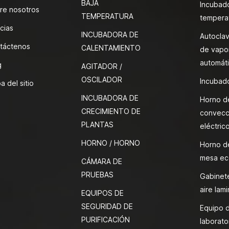
BAJA
Incubad
re nosotros
TEMPERATURA
tempera
cias
INCUBADORA DE
Autoclav
táctenos
CALENTAMIENTO
de vapor
automát
g
AGITADOR /
OSCILADOR
Incubado
a del sitio
INCUBADORA DE
Horno d
CRECIMIENTO DE
convecc
PLANTAS
eléctric
HORNO / HORNO
Horno d
mesa ec
CÁMARA DE
PRUEBAS
Gabinete
aire lami
EQUIPOS DE
SEGURIDAD DE
Equipo 
PURIFICACIÓN
laborato