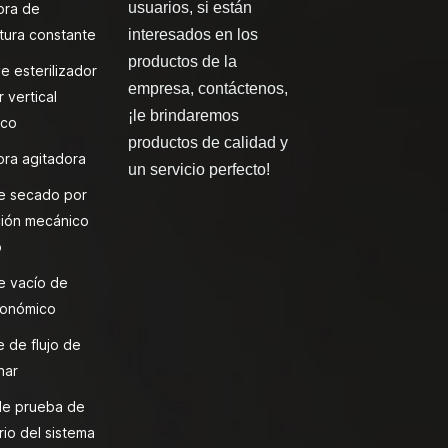
usuarios, si están
ora de
tura constante
interesados en los
productos de la
e esterilizador
empresa, contáctenos,
 vertical
¡le brindaremos
ico
productos de calidad y
ra agitadora
un servicio perfecto!
e secado por
ión mecánico
o
e vacío de
onómico
 de flujo de
nar
de prueba de
rio del sistema