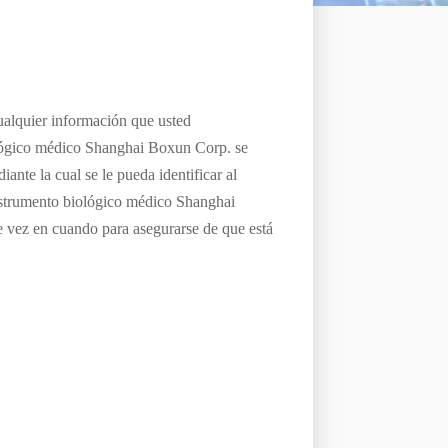
ไทย
中文
cualquier información que usted
lógico médico Shanghai Boxun Corp.
se
ante la cual se le pueda identificar al
strumento biológico médico Shanghai
e vez en cuando para asegurarse de que está