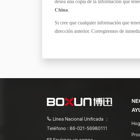
desea una copia de la información que tene
China
.
Si cree que cualquier información que tenem
dirección anterior. Corregiremos de inmedia
NE
AY
Línea Nacional Unificada ：
Hog
Teléfono : 86-021-56980111
Pro
Envíanos un correo