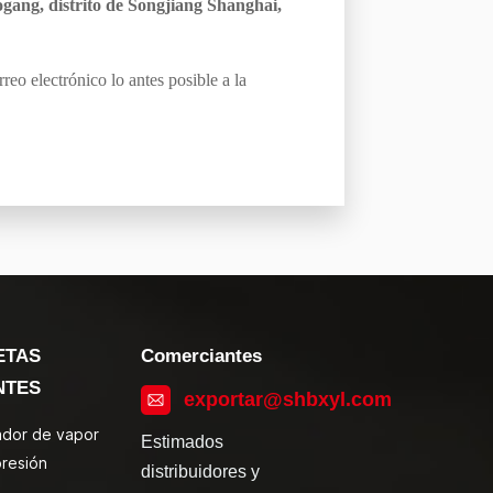
ang, distrito de Songjiang Shanghai,
eo electrónico lo antes posible a la
ETAS
Comerciantes
NTES
exportar@shbxyl.com
zador de vapor
Estimados
presión
distribuidores y