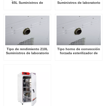
65L Suministros de
Suministros de laboratorio
laboratorio Esterilizador de
Esterilizador de aire
aire caliente Esterilizador
caliente Esterilizador de
de calefacción eléctrica
calefacción eléctrica
Autoclave de 130L
Autoclave 130L
Tipo de rendimiento 210L
Tipo horno de convección
Suministros de laboratorio
forzada esterilizador de
Esterilizador de aire
aire caliente de
caliente Esterilizador de
rendimiento 280L con filtro
calefacción eléctrica
de alta temperatura
Autoclave 130L