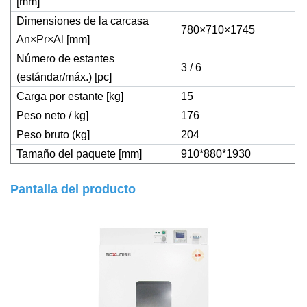
[mm]
Dimensiones de la carcasa
780×710×1745
An×Pr×Al [mm]
Número de estantes
3 / 6
(estándar/máx.) [pc]
Carga por estante [kg]
15
Peso neto / kg]
176
Peso bruto (kg]
204
Tamaño del paquete [mm]
910*880*1930
Pantalla del producto