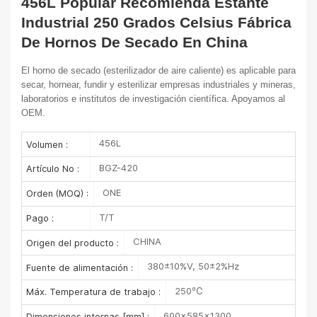
456L Popular Recomienda Estante
Industrial 250 Grados Celsius Fábrica
De Hornos De Secado En China
El horno de secado (esterilizador de aire caliente) es aplicable para
secar, hornear, fundir y esterilizar empresas industriales y mineras,
laboratorios e institutos de investigación científica. Apoyamos al
OEM.
456L
Volumen :
BGZ-420
Artículo No :
ONE
Orden (MOQ) :
T/T
Pago :
CHINA
Origen del producto :
380±10%V, 50±2%Hz
Fuente de alimentación :
250℃
Máx. Temperatura de trabajo :
600×585×1300
Dimensiones internas [mm] :