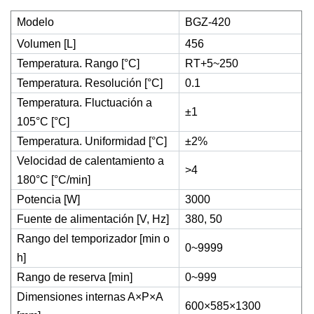
Modelo
BGZ-420
Volumen [L]
456
Temperatura. Rango [°C]
RT+5~250
Temperatura. Resolución [°C]
0.1
Temperatura. Fluctuación a
±1
105°C [°C]
Temperatura. Uniformidad [°C]
±2%
Velocidad de calentamiento a
˃4
180°C [°C/min]
Potencia [W]
3000
Fuente de alimentación [V, Hz]
380, 50
Rango del temporizador [min o
0~9999
h]
Rango de reserva [min]
0~999
Dimensiones internas A×P×A
600×585×1300