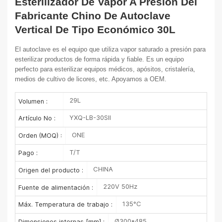
Esterilizador De Vapor A Presión Del
Fabricante Chino De Autoclave
Vertical De Tipo Económico 30L
El autoclave es el equipo que utiliza vapor saturado a presión para
esterilizar productos de forma rápida y fiable. Es un equipo
perfecto para esterilizar equipos médicos, apósitos, cristalería,
medios de cultivo de licores, etc. Apoyamos a OEM.
29L
Volumen :
YXQ-LB-30SII
Artículo No :
ONE
Orden (MOQ) :
T/T
Pago :
CHINA
Origen del producto :
220V 50Hz
Fuente de alimentación :
135°C
Máx. Temperatura de trabajo :
Ø300*485
Dimensiones internas [mm] :