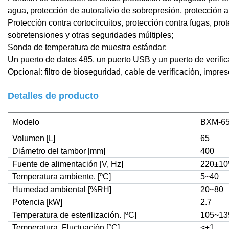
agua, protección de autoralivio de sobrepresión, protección a
Protección contra cortocircuitos, protección contra fugas, pr
sobretensiones y otras seguridades múltiples;
Sonda de temperatura de muestra estándar;
Un puerto de datos 485, un puerto USB y un puerto de verifi
Opcional: filtro de bioseguridad, cable de verificación, impres
Detalles de producto
Modelo
BXM-6
Volumen [L]
65
Diámetro del tambor [mm]
400
Fuente de alimentación [V, Hz]
220±10
Temperatura ambiente. [ºC]
5~40
Humedad ambiental [%RH]
20~80
Potencia [kW]
2.7
Temperatura de esterilización. [ºC]
105~13
Temperatura. Fluctuación [°C]
˂±1