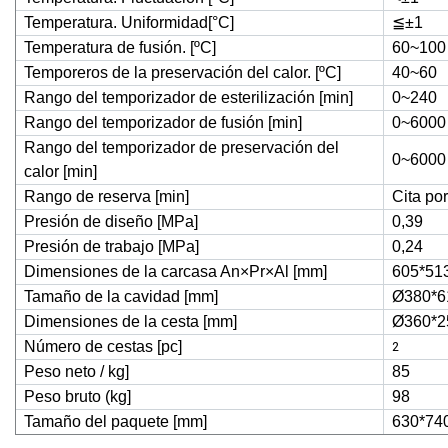
Temperatura. Uniformidad[°C]
≦
±1
Temperatura de fusión. [ºC]
60~100
Temporeros de la preservación del calor. [ºC]
40~60
Rango del temporizador de esterilización [min]
0~240
Rango del temporizador de fusión [min]
0~6000
Rango del temporizador de preservación del
0~6000
calor [min]
Rango de reserva [min]
Cita po
Presión de diseño [MPa]
0,39
Presión de trabajo [MPa]
0,24
Dimensiones de la carcasa An×Pr×Al [mm]
605*51
Tamaño de la cavidad [mm]
Ø380*6
Dimensiones de la cesta [mm]
Ø360*2
Número de cestas [pc]
2
Peso neto / kg]
85
Peso bruto (kg]
98
Tamaño del paquete [mm]
630*74