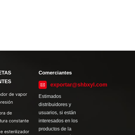
ETAS
Comerciantes
NTES
exportar@shbxyl.com
zador de vapor
Estimados
presión
distribuidores y
usuarios, si están
ora de
tura constante
interesados en los
productos de la
e esterilizador