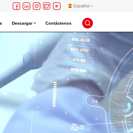
Español
s
Descargar
Contáctenos
English
léctrica
Incubadora De Almacenamiento De Semillas
français
Deutsch
русский
español
português
日本語
한국의