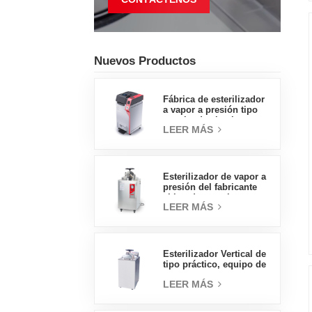
Nuevos Productos
Fábrica de esterilizador
a vapor a presión tipo
concha de almeja con
LEER MÁS
pedal tipo insignia de
65L, fábrica de ventas
directas en China
Esterilizador de vapor a
presión del fabricante
chino de autoclave
LEER MÁS
vertical de tipo
económico 30L
Esterilizador Vertical de
tipo práctico, equipo de
laboratorio, diseño
LEER MÁS
Vertical, esterilizador de
vapor de alta
temperatura y alta