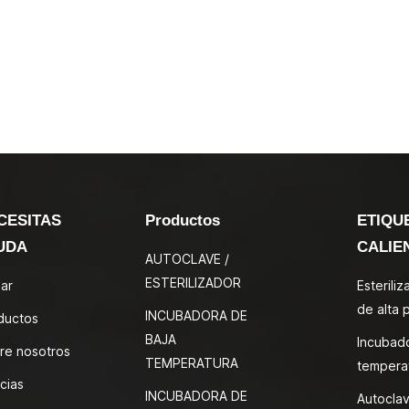
CESITAS
Productos
ETIQU
UDA
CALIE
AUTOCLAVE /
ESTERILIZADOR
ar
Esterili
de alta 
INCUBADORA DE
ductos
BAJA
Incubad
re nosotros
TEMPERATURA
tempera
cias
INCUBADORA DE
Autoclav