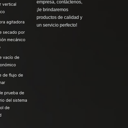
empresa, contáctenos,
 vertical
¡le brindaremos
ico
productos de calidad y
ra agitadora
un servicio perfecto!
e secado por
ión mecánico
o
e vacío de
onómico
 de flujo de
nar
de prueba de
rio del sistema
ol de
d