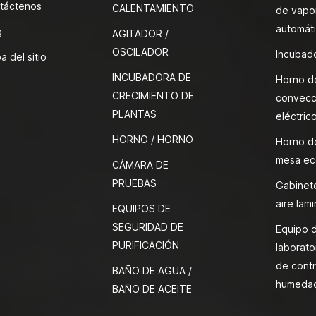
táctenos
CALENTAMIENTO
de vapor
automát
g
AGITADOR /
OSCILADOR
Incubado
a del sitio
INCUBADORA DE
Horno d
CRECIMIENTO DE
convecc
PLANTAS
eléctric
HORNO / HORNO
Horno d
mesa ec
CÁMARA DE
PRUEBAS
Gabinete
aire lami
EQUIPOS DE
SEGURIDAD DE
Equipo 
PURIFICACIÓN
laborato
de contr
BAÑO DE AGUA /
humeda
BAÑO DE ACEITE