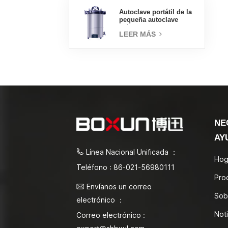
Autoclave portátil de la
pequeña autoclave
médica del esterilizador
LEER MÁS
de vapor 18L
NE
AY
Línea Nacional Unificada ：
Hog
Teléfono : 86-021-56980111
Pro
Envíanos un correo
Sob
electrónico ：
Noti
Correo electrónico :