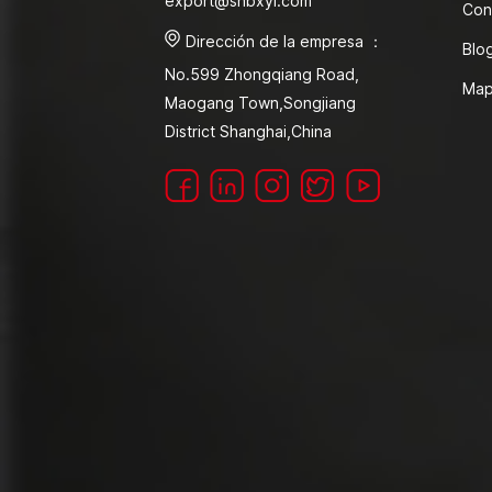
export@shbxyl.com
Con
Dirección de la empresa ：
Blo
No.599 Zhongqiang Road,
Map
Maogang Town,Songjiang
District Shanghai,China