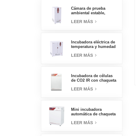
presión, 70L
Cámara de prueba
ambiental estable,
temperatura, humedad,
LEER MÁS
laboratorio, precio al
por mayor de China, alta
calidad, 400L
Incubadora eléctrica de
temperatura y humedad
tipo insignia de 800L,
LEER MÁS
suministros de
laboratorio, incubadora
eléctrica
Incubadora de células
de CO2 IR con chaqueta
de agua de tipo práctico
LEER MÁS
160L Incubadoras
profesionales de
laboratorio de fábrica
Mini incubadora
automática de chaqueta
de agua, precios de
LEER MÁS
laboratorio, tipo
práctico, 50L