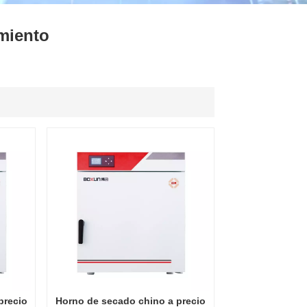
ไทย
miento
中文
precio
Horno de secado chino a precio