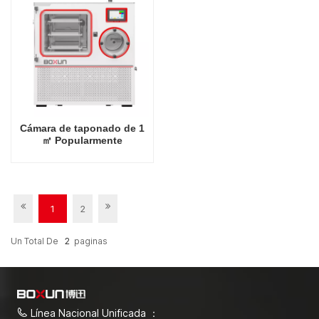
Cámara de taponado de 1
㎡ Popularmente
recomendada Estante
industrial -80 grados
Celsius Fábrica de
liofilizador en China
1
2
Un Total De
2
Paginas
Línea Nacional Unificada ：