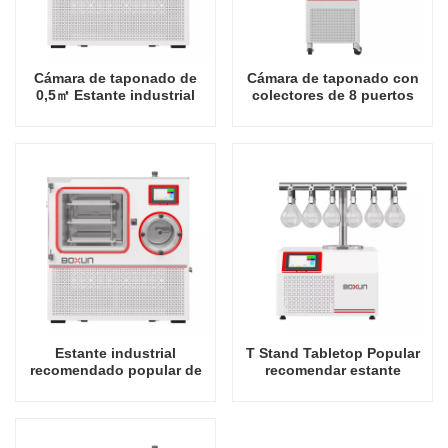
Cámara de taponado de
Cámara de taponado con
0,5㎡ Estante industrial
colectores de 8 puertos
recomendado popular -80
Vertical Popular
grados Celsius Fábrica de
recomendado Estante
liofilizador en China
industrial -60 grados
Celsius Fábrica de
liofilizadores en China
Estante industrial
T Stand Tabletop Popular
recomendado popular de
recomendar estante
cámara estándar de 1㎡ -80
industrial -60 grados
grados Celsius Fábrica de
Celsius Fábrica de
liofilizador en China
liofilizador en China