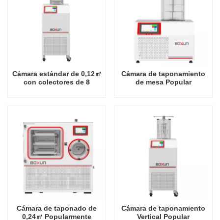
Cámara estándar de 0,12㎡
Cámara de taponamiento
con colectores de 8
de mesa Popular
puertos Vertical Popular
recomendar estante
recomendado Estante
industrial -60 grados
industrial -60 grados
Celsius Fábrica de
Celsius Fábrica de
liofilizador en China
liofilizadores en China
Cámara de taponado de
Cámara de taponamiento
0,24㎡ Popularmente
Vertical Popular