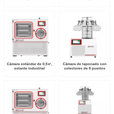
recomendada Estante
recomendar estante
industrial -80 grados
industrial -60 grados
Celsius Fábrica de
Celsius Fábrica de
liofilizador en China
liofilizador en China
Cámara estándar de 0,5㎡,
Cámara de taponado con
estante industrial
colectores de 8 puertos
recomendado popular,
Mesa Popular Recomendar
fábrica de liofilizador de
Estante industrial -60
-80 grados Celsius en
grados Celsius Fábrica de
China
liofilizadores en China