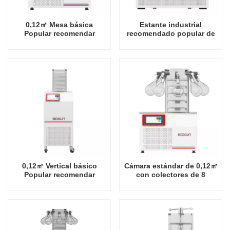
0,12㎡ Mesa básica
Estante industrial
Popular recomendar
recomendado popular de
estante industrial -60
cámara estándar de 0,24㎡
grados Celsius Fábrica de
-80 grados Celsius Fábrica
liofilizador en China
de liofilizador en China
0,12㎡ Vertical básico
Cámara estándar de 0,12㎡
Popular recomendar
con colectores de 8
estante industrial -60
puertos Mesa Popular
grados Celsius Fábrica de
recomendada Estante
liofilizador en China
industrial -60 grados
Celsius Fábrica de
liofilizador en China