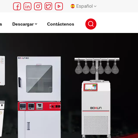
Español
s
Descargar
Contáctenos
English
léctrica
Incubadora De Almacenamiento De Semillas
français
Deutsch
русский
español
português
日本語
한국의