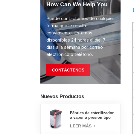
How Can We Help You
Puede contactarnos de cualquier
forma que le resulte
conveniente. Estamos
disponibles 24 horas al día, 7
días a la semana por correo
electrónico o teléfono.
CONTÁCTENOS
Nuevos Productos
Fábrica de esterilizador
a vapor a presión tipo
concha de almeja con
LEER MÁS
pedal tipo insignia de
65L, fábrica de ventas