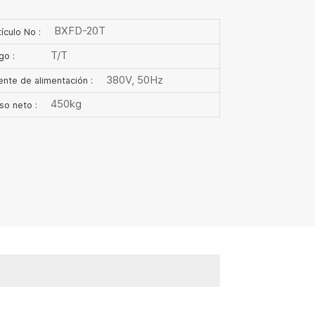
BXFD-20T
ículo No :
T/T
go :
380V, 50Hz
ente de alimentación :
450kg
so neto :