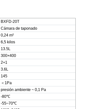
BXFD-20T
Cámara de taponado
0,24 m
²
6,5 kilos
13.5L
300×400
2+1
3.6L
145
＜
1Pa
presión ambiente ~ 0,1 Pa
-80
℃
-55~70
℃