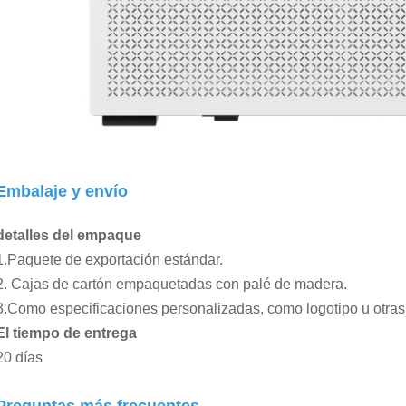
Embalaje y envío
detalles del empaque
1.Paquete de exportación estándar.
2. Cajas de cartón empaquetadas con palé de madera.
3.Como especificaciones personalizadas, como logotipo u otras
El tiempo de entrega
20 días