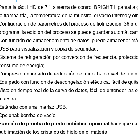
Pantalla táctil HD de 7 ", sistema de control BRIGHT I, pantall
la trampa fría, la temperatura de la muestra, el vacío interno y o
Configuración de parámetros del proceso de liofilización: 36 g
programa, la edición del proceso se puede guardar automáticam
Con función de almacenamiento de datos, puede almacenar más d
USB para visualización y copia de seguridad;
Sistema de refrigeración por conversión de frecuencia, protecció
consumo de energía;
Compresor importado de reducción de ruido, bajo nivel de ruido,
Equipado con función de descongelación eléctrica, fácil de quita
Vista en tiempo real de la curva de datos, fácil de entender las
muestra;
Estándar con una interfaz USB.
Opcional: bomba de vacío
Función de prueba de punto eutéctico opcional
hace que cap
sublimación de los cristales de hielo en el material.