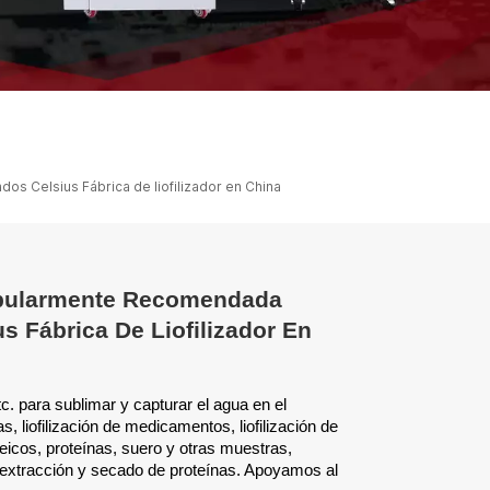
ไทย
中文
s Celsius Fábrica de liofilizador en China
pularmente Recomendada
us Fábrica De Liofilizador En
c. para sublimar y capturar el agua en el
, liofilización de medicamentos, liofilización de
cleicos, proteínas, suero y otras muestras,
, extracción y secado de proteínas. Apoyamos al