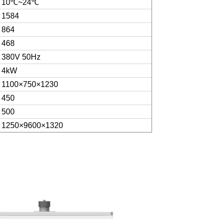
10
℃
~24
℃
1584
864
468
380V 50Hz
4kW
1100×750×1230
450
500
1250×9600×1320