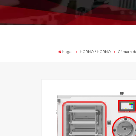
hogar
HORNO / HORNO
Cámara de