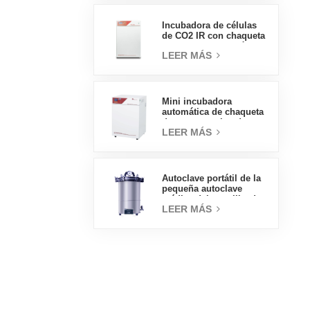
eléctrica
Incubadora de células
de CO2 IR con chaqueta
de agua de tipo práctico
LEER MÁS
160L Incubadoras
profesionales de
laboratorio de fábrica
Mini incubadora
automática de chaqueta
de agua, precios de
LEER MÁS
laboratorio, tipo
práctico, 50L
Autoclave portátil de la
pequeña autoclave
médica del esterilizador
LEER MÁS
de vapor 18L