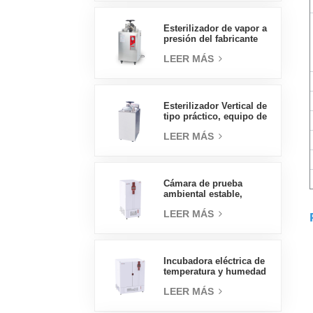
directas en China
Esterilizador de vapor a
presión del fabricante
chino de autoclave
LEER MÁS
vertical de tipo
económico 30L
Esterilizador Vertical de
tipo práctico, equipo de
laboratorio, diseño
LEER MÁS
Vertical, esterilizador de
vapor de alta
temperatura y alta
presión, 70L
Cámara de prueba
ambiental estable,
temperatura, humedad,
LEER MÁS
laboratorio, precio al
por mayor de China, alta
calidad, 400L
Incubadora eléctrica de
temperatura y humedad
tipo insignia de 800L,
LEER MÁS
suministros de
laboratorio, incubadora