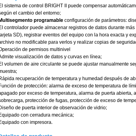
El sistema de control BRIGHT II puede compensar automáticamen
según el cambio del entorno;
Multisegmento programable
configuración de parámetros: dis
El controlador puede almacenar registros de datos durante má
tarjeta SD), registrar eventos del equipo con la hora exacta y e
archivo no modificable para verlos y realizar copias de seguridad
Operación de permisos multinivel
Admite visualización de datos y curvas en línea;
El volumen de aire circulante se puede ajustar manualmente se
muestra;
Rápida recuperación de temperatura y humedad después de abri
Función de protección: alarma de exceso de temperatura de límite
apagado por exceso de temperatura, alarma de puerta abierta, al
sobrecarga, protección de fugas, protección de exceso de tempe
Diseño de puerta interior de observación de vidrio;
Equipado con cerradura mecánica;
Equipado con impresora
.