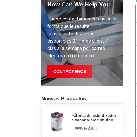
How Can We Help You
Puede contactarnos de cualquier
forma que le resulte
conveniente. Estamos
disponibles 24 horas al día, 7
días a la semana por correo
electrónico o teléfono.
CONTÁCTENOS
Nuevos Productos
Fábrica de esterilizador
a vapor a presión tipo
concha de almeja con
LEER MÁS
pedal tipo insignia de
65L, fábrica de ventas