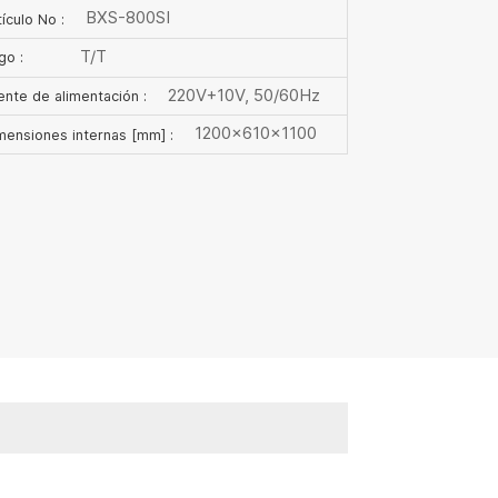
BXS-800SI
ículo No :
T/T
go :
220V+10V, 50/60Hz
ente de alimentación :
1200×610×1100
mensiones internas [mm] :