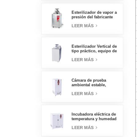
directas en China
Esterilizador de vapor a
presión del fabricante
chino de autoclave
LEER MÁS
vertical de tipo
económico 30L
Esterilizador Vertical de
tipo práctico, equipo de
laboratorio, diseño
LEER MÁS
Vertical, esterilizador de
vapor de alta
temperatura y alta
presión, 70L
Cámara de prueba
ambiental estable,
temperatura, humedad,
LEER MÁS
laboratorio, precio al
por mayor de China, alta
calidad, 400L
Incubadora eléctrica de
temperatura y humedad
tipo insignia de 800L,
LEER MÁS
suministros de
laboratorio, incubadora