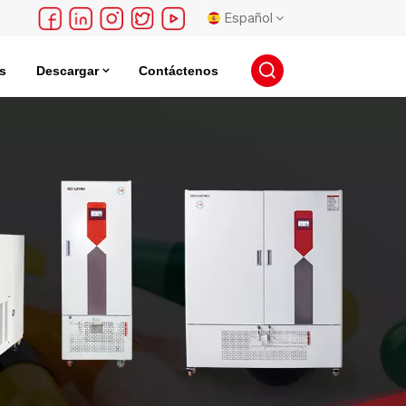
Español
s
Descargar
Contáctenos
English
léctrica
Incubadora De Almacenamiento De Semillas
français
Deutsch
русский
español
português
日本語
한국의