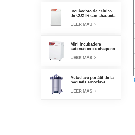
eléctrica
Incubadora de células
de CO2 IR con chaqueta
de agua de tipo práctico
LEER MÁS
160L Incubadoras
profesionales de
laboratorio de fábrica
Mini incubadora
automática de chaqueta
de agua, precios de
LEER MÁS
laboratorio, tipo
práctico, 50L
Autoclave portátil de la
pequeña autoclave
médica del esterilizador
LEER MÁS
de vapor 18L