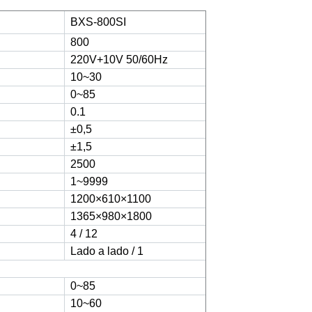
BXS-800SI
800
220V+10V 50/60Hz
10~30
0~85
0.1
±0,5
±1,5
2500
1~9999
1200×610×1100
1365×980×1800
4 / 12
Lado a lado / 1
0~85
10~60