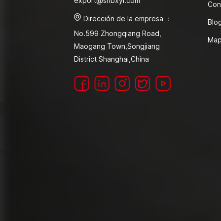
export@shbxyl.com
Con
Dirección de la empresa ：
Blo
No.599 Zhongqiang Road,
Map
Maogang Town,Songjiang
District Shanghai,China