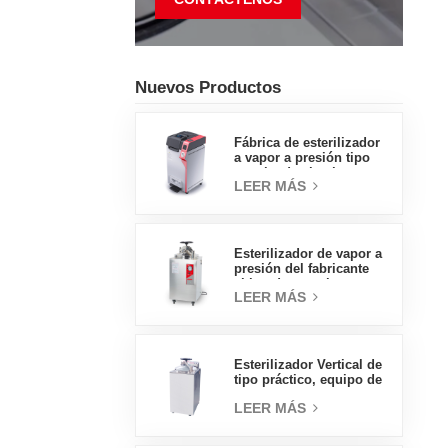
Nuevos Productos
Fábrica de esterilizador
a vapor a presión tipo
concha de almeja con
LEER MÁS
pedal tipo insignia de
65L, fábrica de ventas
directas en China
Esterilizador de vapor a
presión del fabricante
chino de autoclave
LEER MÁS
vertical de tipo
económico 30L
Esterilizador Vertical de
tipo práctico, equipo de
laboratorio, diseño
LEER MÁS
Vertical, esterilizador de
vapor de alta
temperatura y alta