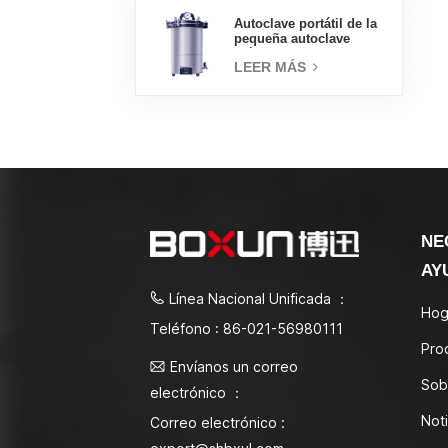
Autoclave portátil de la
pequeña autoclave
médica del esterilizador
LEER MÁS
de vapor 18L
NE
AY
Línea Nacional Unificada ：
Hog
Teléfono : 86-021-56980111
Pro
Envíanos un correo
Sob
electrónico ：
Noti
Correo electrónico :