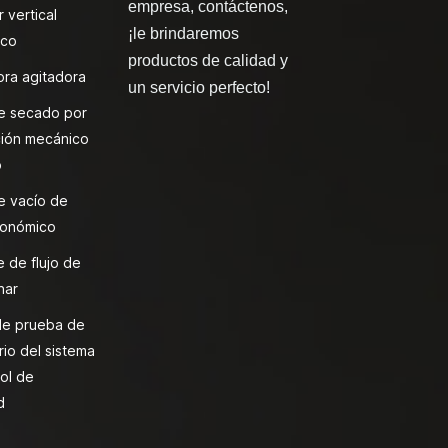
empresa, contáctenos,
 vertical
¡le brindaremos
ico
productos de calidad y
ra agitadora
un servicio perfecto!
e secado por
ión mecánico
o
e vacío de
onómico
 de flujo de
nar
de prueba de
rio del sistema
ol de
d