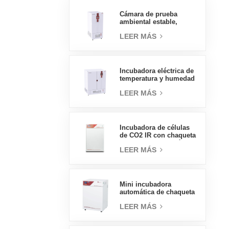
presión, 70L
Cámara de prueba
ambiental estable,
temperatura, humedad,
LEER MÁS
laboratorio, precio al
por mayor de China, alta
calidad, 400L
Incubadora eléctrica de
temperatura y humedad
tipo insignia de 800L,
LEER MÁS
suministros de
laboratorio, incubadora
eléctrica
Incubadora de células
de CO2 IR con chaqueta
de agua de tipo práctico
LEER MÁS
160L Incubadoras
profesionales de
laboratorio de fábrica
Mini incubadora
automática de chaqueta
de agua, precios de
LEER MÁS
laboratorio, tipo
práctico, 50L