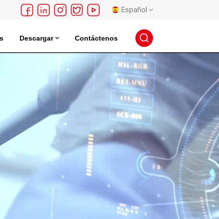
Español
s
Descargar
Contáctenos
English
léctrica
Incubadora De Almacenamiento De Semillas
français
Deutsch
русский
español
português
日本語
한국의