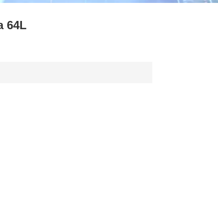
ไทย
a 64L
中文