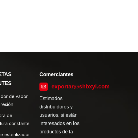
ETAS
Comerciantes
NTES
exportar@shbxyl.com
zador de vapor
Estimados
presión
distribuidores y
usuarios, si están
ora de
tura constante
interesados en los
productos de la
e esterilizador