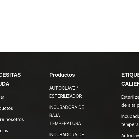
CESITAS
Productos
ETIQU
UDA
CALIE
AUTOCLAVE /
ESTERILIZADOR
ar
Esterili
de alta 
INCUBADORA DE
ductos
BAJA
Incubad
re nosotros
TEMPERATURA
tempera
cias
INCUBADORA DE
Autoclav