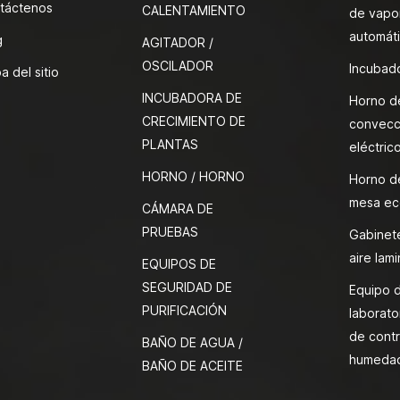
táctenos
CALENTAMIENTO
de vapor
automát
g
AGITADOR /
OSCILADOR
Incubado
a del sitio
INCUBADORA DE
Horno d
CRECIMIENTO DE
convecc
PLANTAS
eléctric
HORNO / HORNO
Horno d
mesa ec
CÁMARA DE
PRUEBAS
Gabinete
aire lami
EQUIPOS DE
SEGURIDAD DE
Equipo 
PURIFICACIÓN
laborato
de contr
BAÑO DE AGUA /
humeda
BAÑO DE ACEITE