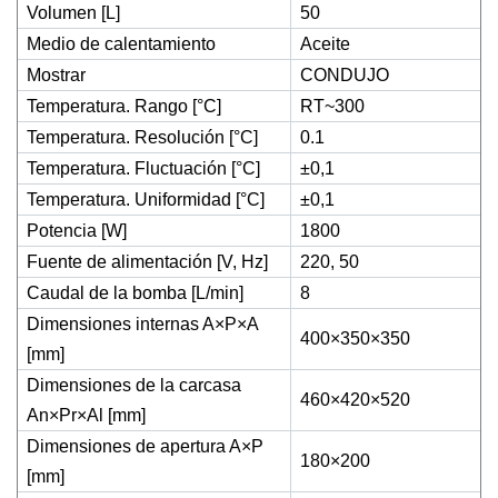
Volumen [L]
50
Medio de calentamiento
Aceite
Mostrar
CONDUJO
Temperatura. Rango [°C]
RT~300
Temperatura. Resolución [°C]
0.1
Temperatura. Fluctuación [°C]
±0,1
Temperatura. Uniformidad [°C]
±0,1
Potencia [W]
1800
Fuente de alimentación [V, Hz]
220, 50
Caudal de la bomba [L/min]
8
Dimensiones internas A×P×A
400×350×350
[mm]
Dimensiones de la carcasa
460×420×520
An×Pr×Al [mm]
Dimensiones de apertura A×P
180×200
[mm]