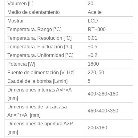
Volumen [L]
20
Medio de calentamiento
Aceite
Mostrar
LCD
Temperatura. Rango [°C]
RT~300
Temperatura. Resolución [°C]
0,01
Temperatura. Fluctuación [°C]
±0,5
Temperatura. Uniformidad [°C]
±0,2
Potencia [W]
1800
Fuente de alimentación [V, Hz]
220, 50
Caudal de la bomba [L/min]
5
Dimensiones internas A×P×A
400×280×180
[mm]
Dimensiones de la carcasa
460×400×350
An×Pr×Al [mm]
Dimensiones de apertura A×P
200×180
[mm]