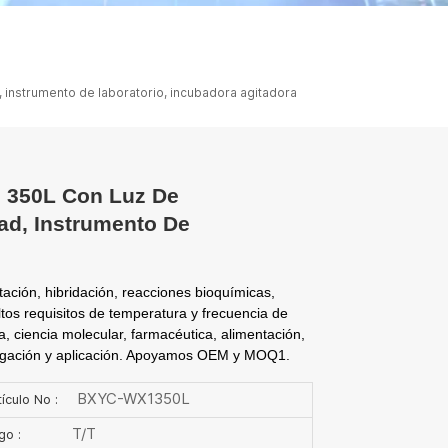
ไทย
中文
 instrumento de laboratorio, incubadora agitadora
e 350L Con Luz De
ad, Instrumento De
tación, hibridación, reacciones bioquímicas,
ltos requisitos de temperatura y frecuencia de
a, ciencia molecular, farmacéutica, alimentación,
tigación y aplicación. Apoyamos OEM y MOQ1.
BXYC-WX1350L
ículo No :
T/T
go :