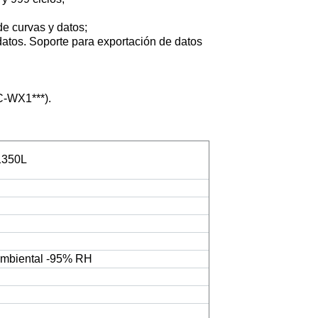
de curvas y datos;
atos. Soporte para exportación de datos
C-WX1***).
350L
mbiental -95% RH