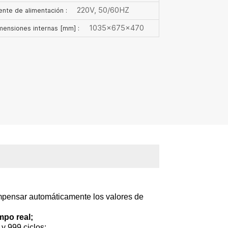
220V, 50/60HZ
ente de alimentación :
1035×675×470
mensiones internas [mm] :
ompensar automáticamente los valores de
mpo real;
y 999 ciclos;