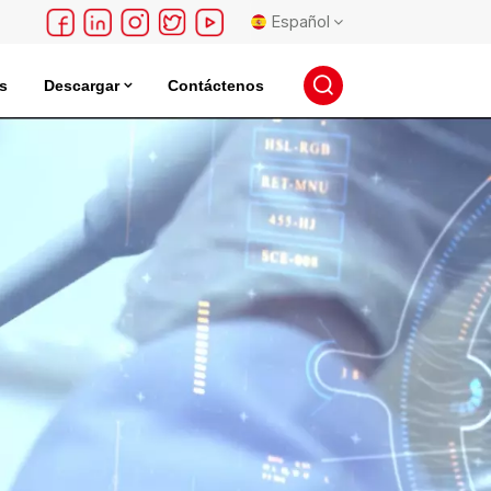
Español
s
Descargar
Contáctenos
English
léctrica
Incubadora De Almacenamiento De Semillas
français
Deutsch
русский
español
português
日本語
한국의