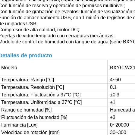
Con función de reserva y operación de permisos multinivel;
Con función de grabación de eventos, función de visualización 
Función de almacenamiento USB, con 1 millón de registros de d
de unidades USB;
Compresor de alta calidad, motor DC;
Puertas de vidrio templado con cerraduras mecánicas;
Modelo de control de humedad con tanque de agua (serie BXY
Detalles de producto
Modelo
BXYC-WX1
Temperatura. Rango [°C]
4~60
Temperatura. Resolución [°C]
0.1
Temperatura. Fluctuación a 37°C [°C]
±0,3
Temperatura. Uniformidad a 37°C [°C]
±1
Rango de humedad [%]
Humedad a
Fluctuación de la humedad [%]
±3
Iluminancia [Lux]
0~20000
Velocidad de rotación [rpm]
30~300