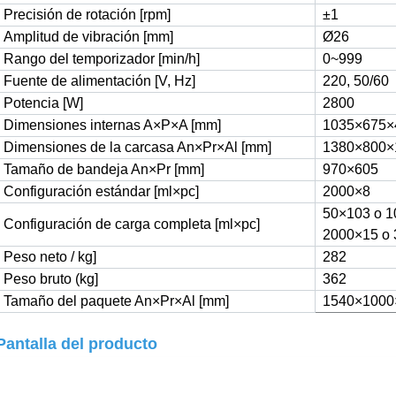
Precisión de rotación [rpm]
±1
Amplitud de vibración [mm]
Ø26
Rango del temporizador [min/h]
0~999
Fuente de alimentación [V, Hz]
220, 50/60
Potencia [W]
2800
Dimensiones internas A×P×A [mm]
1035×675×
Dimensiones de la carcasa An×Pr×Al [mm]
1380×800×
Tamaño de bandeja An×Pr [mm]
970×605
Configuración estándar [ml×pc]
2000×8
50×103 o 1
Configuración de carga completa [ml×pc]
2000×15 o 
Peso neto / kg]
282
Peso bruto (kg]
362
Tamaño del paquete An×Pr×Al [mm]
1540×1000
Pantalla del producto