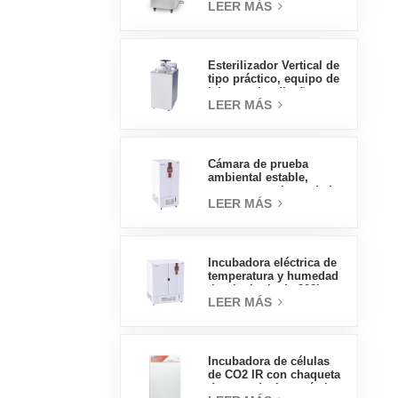
LEER MÁS
vertical de tipo
económico 30L
Esterilizador Vertical de
tipo práctico, equipo de
laboratorio, diseño
LEER MÁS
Vertical, esterilizador de
vapor de alta
temperatura y alta
presión, 70L
Cámara de prueba
ambiental estable,
temperatura, humedad,
LEER MÁS
laboratorio, precio al
por mayor de China, alta
calidad, 400L
Incubadora eléctrica de
temperatura y humedad
tipo insignia de 800L,
LEER MÁS
suministros de
laboratorio, incubadora
eléctrica
Incubadora de células
de CO2 IR con chaqueta
de agua de tipo práctico