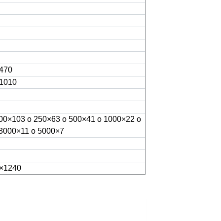
470
1010
00×103 o 250×63 o 500×41 o 1000×22 o
3000×11 o 5000×7
×1240