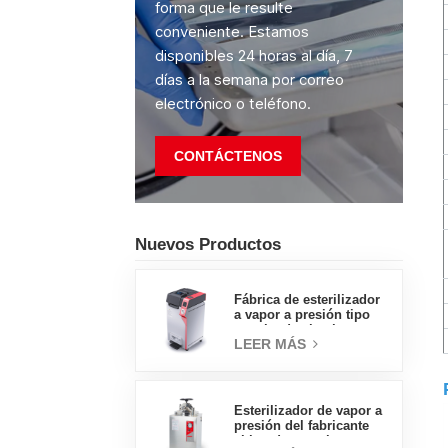
forma que le resulte
conveniente. Estamos
disponibles 24 horas al día, 7
días a la semana por correo
electrónico o teléfono.
CONTÁCTENOS
Nuevos Productos
Fábrica de esterilizador
a vapor a presión tipo
concha de almeja con
LEER MÁS
pedal tipo insignia de
65L, fábrica de ventas
directas en China
Esterilizador de vapor a
presión del fabricante
chino de autoclave