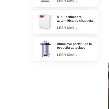
LEER MÁS
160L Incubadoras
profesionales de
laboratorio de fábrica
Mini incubadora
automática de chaqueta
de agua, precios de
LEER MÁS
laboratorio, tipo
práctico, 50L
Autoclave portátil de la
pequeña autoclave
médica del esterilizador
LEER MÁS
de vapor 18L