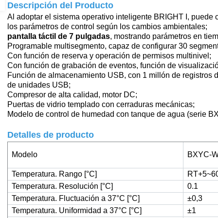
Descripción del Producto
Al adoptar el sistema operativo inteligente BRIGHT I, pued
los parámetros de control según los cambios ambientales;
pantalla táctil de 7 pulgadas
, mostrando parámetros en tiem
Programable multisegmento, capaz de configurar 30 segmento
Con función de reserva y operación de permisos multinivel;
Con función de grabación de eventos, función de visualizació
Función de almacenamiento USB, con 1 millón de registros d
de unidades USB;
Compresor de alta calidad, motor DC;
Puertas de vidrio templado con cerraduras mecánicas;
Modelo de control de humedad con tanque de agua (serie B
Detalles de producto
Modelo
BXYC-W
Temperatura. Rango [°C]
RT+5~6
Temperatura. Resolución [°C]
0.1
Temperatura. Fluctuación a 37°C [°C]
±0,3
Temperatura. Uniformidad a 37°C [°C]
±1