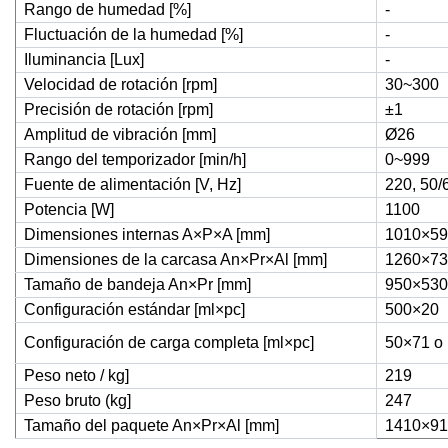
Rango de humedad [%]
-
Fluctuación de la humedad [%]
-
Iluminancia [Lux]
-
Velocidad de rotación [rpm]
30~300
Precisión de rotación [rpm]
±1
Amplitud de vibración [mm]
Ø26
Rango del temporizador [min/h]
0~999
Fuente de alimentación [V, Hz]
220, 50/
Potencia [W]
1100
Dimensiones internas A×P×A [mm]
1010×59
Dimensiones de la carcasa An×Pr×Al [mm]
1260×73
Tamaño de bandeja An×Pr [mm]
950×530
Configuración estándar [ml×pc]
500×20
Configuración de carga completa [ml×pc]
50×71 o
Peso neto / kg]
219
Peso bruto (kg]
247
Tamaño del paquete An×Pr×Al [mm]
1410×91