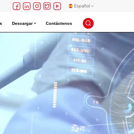
Español
s
Descargar
Contáctenos
English
léctrica
Incubadora De Almacenamiento De Semillas
français
Deutsch
русский
español
português
日本語
한국의