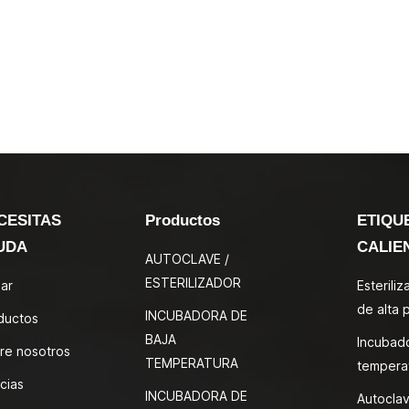
CESITAS
Productos
ETIQU
UDA
CALIE
AUTOCLAVE /
ESTERILIZADOR
ar
Esterili
de alta 
INCUBADORA DE
ductos
BAJA
Incubad
re nosotros
TEMPERATURA
tempera
cias
INCUBADORA DE
Autoclav