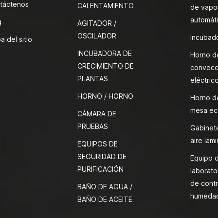
táctenos
CALENTAMIENTO
de vapor
automát
g
AGITADOR /
OSCILADOR
Incubado
a del sitio
INCUBADORA DE
Horno d
CRECIMIENTO DE
convecc
PLANTAS
eléctric
HORNO / HORNO
Horno d
mesa ec
CÁMARA DE
PRUEBAS
Gabinete
aire lami
EQUIPOS DE
SEGURIDAD DE
Equipo 
PURIFICACIÓN
laborato
de contr
BAÑO DE AGUA /
humeda
BAÑO DE ACEITE