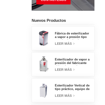
Nuevos Productos
Fábrica de esterilizador
a vapor a presión tipo
concha de almeja con
LEER MÁS
pedal tipo insignia de
65L, fábrica de ventas
directas en China
Esterilizador de vapor a
presión del fabricante
chino de autoclave
LEER MÁS
vertical de tipo
económico 30L
Esterilizador Vertical de
tipo práctico, equipo de
laboratorio, diseño
LEER MÁS
Vertical, esterilizador de
vapor de alta
temperatura y alta