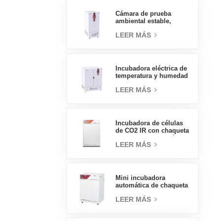
presión, 70L
Cámara de prueba
ambiental estable,
temperatura, humedad,
LEER MÁS
laboratorio, precio al
por mayor de China, alta
calidad, 400L
Incubadora eléctrica de
temperatura y humedad
tipo insignia de 800L,
LEER MÁS
suministros de
laboratorio, incubadora
eléctrica
Incubadora de células
de CO2 IR con chaqueta
de agua de tipo práctico
LEER MÁS
160L Incubadoras
profesionales de
laboratorio de fábrica
Mini incubadora
automática de chaqueta
de agua, precios de
LEER MÁS
laboratorio, tipo
práctico, 50L