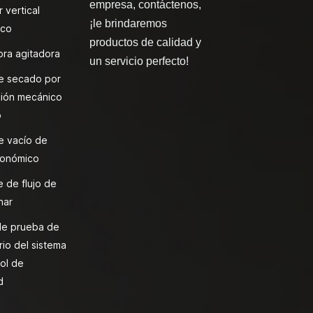
empresa, contáctenos,
 vertical
¡le brindaremos
ico
productos de calidad y
ra agitadora
un servicio perfecto!
e secado por
ión mecánico
o
e vacío de
onómico
 de flujo de
nar
de prueba de
rio del sistema
ol de
d