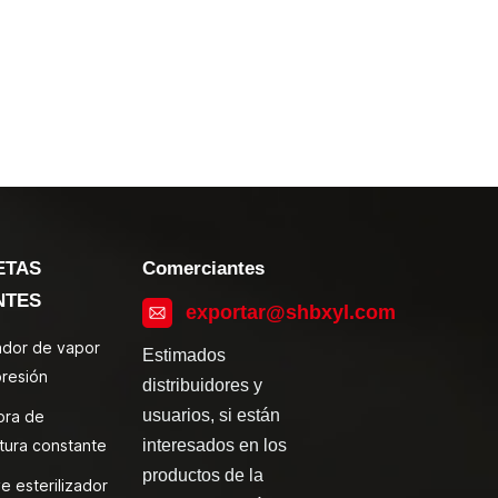
ETAS
Comerciantes
NTES
exportar@shbxyl.com
zador de vapor
Estimados
presión
distribuidores y
usuarios, si están
ora de
tura constante
interesados en los
productos de la
e esterilizador