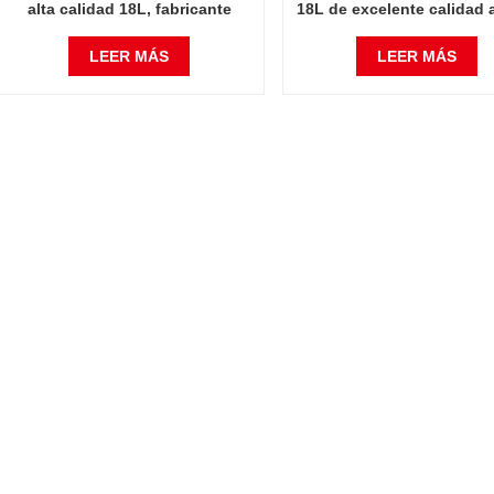
alta calidad 18L, fabricante
18L de excelente calidad 
chino, hornos industriales
grados Celsius
económicos de 1200 grados
LEER MÁS
LEER MÁS
Celsius