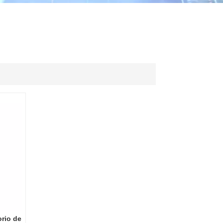
ไทย
中文
orio de