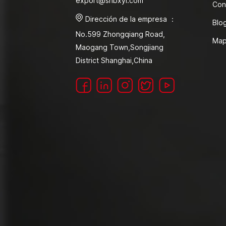
export@shbxyl.com
Con
Dirección de la empresa ：
Blo
No.599 Zhongqiang Road,
Map
Maogang Town,Songjiang
District Shanghai,China