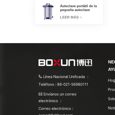
Autoclave portátil de la
pequeña autoclave
médica del esterilizador
LEER MÁS
de vapor 18L
NE
AY
Línea Nacional Unificada ：
Hog
Teléfono : 86-021-56980111
Pro
Envíanos un correo
Sob
electrónico ：
Noti
Correo electrónico :