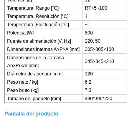
Temperatura. Rango [°C]
RT+5~100
Temperatura. Resolución [°C]
1
Temperatura. Fluctuación [°C]
±1
Potencia [W]
800
Fuente de alimentación [V, Hz]
220, 50
Dimensiones internas A×P×A [mm]
305×305×130
Dimensiones de la carcasa
345×345×210
An×Pr×Al [mm]
Diámetro de apertura [mm]
120
Peso neto / kg]
6.2
Peso bruto (kg]
7.3
Tamaño del paquete [mm]
480*390*230
Pantalla del producto