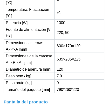
[°C]
Temperatura. Fluctuación
±1
[°C]
Potencia [W]
1000
Fuente de alimentación [V,
220, 50
Hz]
Dimensiones internas
600×170×120
A×P×A [mm]
Dimensiones de la carcasa
635×205×225
An×Pr×Al [mm]
Diámetro de apertura [mm]
120
Peso neto / kg]
7.9
Peso bruto (kg]
9
Tamaño del paquete [mm]
790*260*220
Pantalla del producto