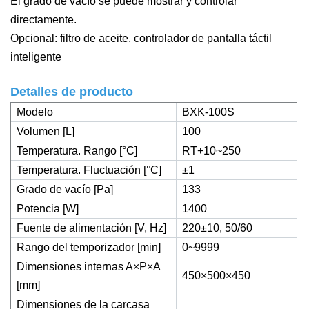
El grado de vacío se puede mostrar y controlar
directamente.
Opcional: filtro de aceite, controlador de pantalla táctil
inteligente
Detalles de producto
Modelo
BXK-100S
Volumen [L]
100
Temperatura. Rango [°C]
RT+10~250
Temperatura. Fluctuación [°C]
±1
Grado de vacío [Pa]
133
Potencia [W]
1400
Fuente de alimentación [V, Hz]
220±10, 50/60
Rango del temporizador [min]
0~9999
Dimensiones internas A×P×A
450×500×450
[mm]
Dimensiones de la carcasa