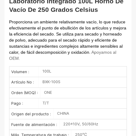
Laboratorio Integrado 100L Horno De
Vacío De 250 Grados Celsius
Proporciona un ambiente relativamente vacío, lo que reduce
efectivamente el punto de ebullición de los artículos y mejora
la eficiencia del secado. Se utiliza para secado y horneado
de polvo, adecuado para el secado rápido y eficiente de
sustancias e ingredientes complejos altamente sensibles al
calor, de fácil descomposición y oxidación.
Apoyamos al
OEM.
100L
Volumen :
BXK-100S
Artículo No :
ONE
Orden (MOQ) :
T/T
Pago :
CHINA
Origen del producto :
220±10V, 50/60Hz
Fuente de alimentación :
250℃
Máx. Temperatura de trabajo :