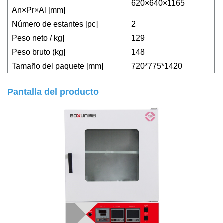
620×640×1165
An×Pr×Al [mm]
Número de estantes [pc]
2
Peso neto / kg]
129
Peso bruto (kg]
148
Tamaño del paquete [mm]
720*775*1420
Pantalla del producto