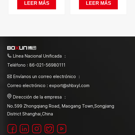
LEER MÁS
LEER MÁS
25L
Línea Nacional Unificada ：
Teléfono : 86-021-56980111
Envíanos un correo electrónico ：
Correo electrónico : export@shbxyl.com
Dirección de la empresa ：
No.599 Zhongqiang Road, Maogang Town,Songjiang
District Shanghai,China