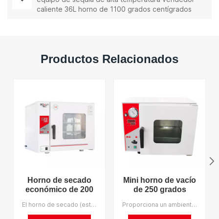
caliente 36L horno de 1100 grados centígrados
Productos Relacionados
Horno de secado
Mini horno de vacío
económico de 200
de 250 grados
grados Celsius,
Celsius, laboratorio
El horno de secado (esterilizador de aire caliente) es aplicable para secar, hornear, fundir y esterilizar empresas industriales y mineras, laboratorios e institutos de investigación científica. Apoyamos al OEM.
Proporciona un ambiente relativamente vacío, lo que reduce efectivamente el punto de ebullición de los artículos y mejora la eficiencia del secado. Se utiliza para secado y horneado de polvo, adecuado para el secado rápido y eficiente de sustancias e ingredientes complejos altamente sensibles al calor, de fácil descomposición y oxidación. Apoyamos al OEM.
precio de fábrica
económico, venta al
chino de 23L
por mayor en línea,