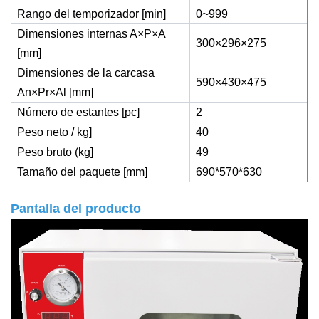
Rango del temporizador [min]
0~999
Dimensiones internas A×P×A
300×296×275
[mm]
Dimensiones de la carcasa
590×430×475
An×Pr×Al [mm]
Número de estantes [pc]
2
Peso neto / kg]
40
Peso bruto (kg]
49
Tamaño del paquete [mm]
690*570*630
Pantalla del producto