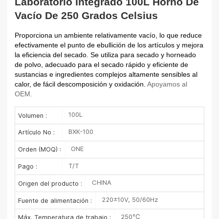
Laboratorio Integrado 100L Horno De
Vacío De 250 Grados Celsius
Proporciona un ambiente relativamente vacío, lo que reduce
efectivamente el punto de ebullición de los artículos y mejora
la eficiencia del secado. Se utiliza para secado y horneado
de polvo, adecuado para el secado rápido y eficiente de
sustancias e ingredientes complejos altamente sensibles al
calor, de fácil descomposición y oxidación.
Apoyamos al
OEM.
100L
Volumen :
BXK-100
Artículo No :
ONE
Orden (MOQ) :
T/T
Pago :
CHINA
Origen del producto :
220±10V, 50/60Hz
Fuente de alimentación :
250℃
Máx. Temperatura de trabajo :