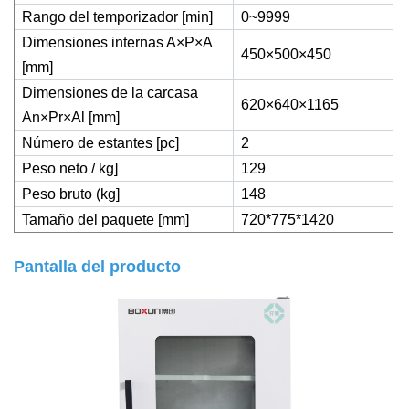
Rango del temporizador [min]
0~9999
Dimensiones internas A×P×A
450×500×450
[mm]
Dimensiones de la carcasa
620×640×1165
An×Pr×Al [mm]
Número de estantes [pc]
2
Peso neto / kg]
129
Peso bruto (kg]
148
Tamaño del paquete [mm]
720*775*1420
Pantalla del producto