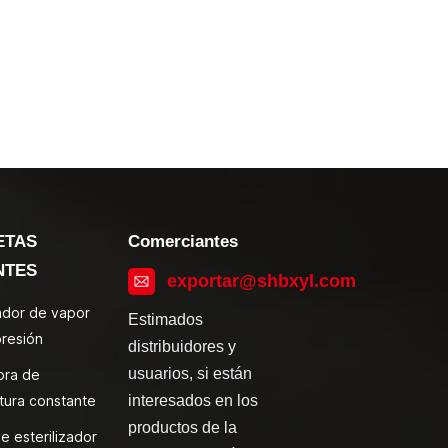
ETAS
Comerciantes
NTES
exportar@shbxyl.com
zador de vapor
Estimados
presión
distribuidores y
usuarios, si están
ora de
tura constante
interesados en los
productos de la
e esterilizador