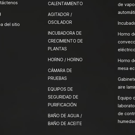
táctenos
CALENTAMIENTO
de vapor
automát
g
AGITADOR /
OSCILADOR
Incubado
a del sitio
INCUBADORA DE
Horno d
CRECIMIENTO DE
convecc
PLANTAS
eléctric
HORNO / HORNO
Horno d
mesa ec
CÁMARA DE
PRUEBAS
Gabinete
aire lami
EQUIPOS DE
SEGURIDAD DE
Equipo 
PURIFICACIÓN
laborato
de contr
BAÑO DE AGUA /
humeda
BAÑO DE ACEITE