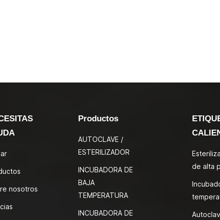
CESITAS
Productos
ETIQU
UDA
CALIE
AUTOCLAVE /
ESTERILIZADOR
ar
Esterili
de alta 
INCUBADORA DE
ductos
BAJA
Incubad
re nosotros
TEMPERATURA
tempera
cias
INCUBADORA DE
Autoclav