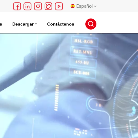
Español
s
Descargar
Contáctenos
English
léctrica
Incubadora De Almacenamiento De Semillas
français
Deutsch
русский
español
português
日本語
한국의