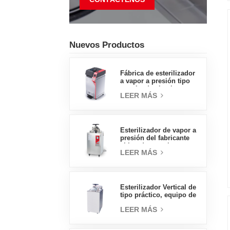
Nuevos Productos
Fábrica de esterilizador
a vapor a presión tipo
concha de almeja con
LEER MÁS
pedal tipo insignia de
65L, fábrica de ventas
directas en China
Esterilizador de vapor a
presión del fabricante
chino de autoclave
LEER MÁS
vertical de tipo
económico 30L
Esterilizador Vertical de
tipo práctico, equipo de
laboratorio, diseño
LEER MÁS
Vertical, esterilizador de
vapor de alta
temperatura y alta