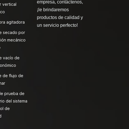
empresa, contáctenos,
 vertical
¡le brindaremos
ico
productos de calidad y
ra agitadora
un servicio perfecto!
e secado por
ión mecánico
o
e vacío de
onómico
 de flujo de
nar
de prueba de
rio del sistema
ol de
d