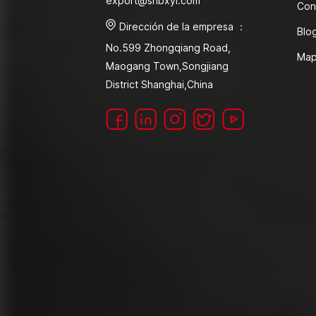
export@shbxyl.com
Con
Dirección de la empresa ：
Blo
No.599 Zhongqiang Road,
Map
Maogang Town,Songjiang
District Shanghai,China