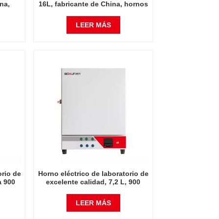
na,
16L, fabricante de China, hornos
ómicos
industriales económicos de 900
s
grados Celsius
LEER MÁS
orio de
Horno eléctrico de laboratorio de
a 900
excelente calidad, 7,2 L, 900
grados Celsius
LEER MÁS