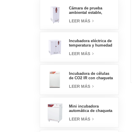
presión, 70L
Cámara de prueba
ambiental estable,
temperatura, humedad,
LEER MÁS
laboratorio, precio al
por mayor de China, alta
calidad, 400L
Incubadora eléctrica de
temperatura y humedad
tipo insignia de 800L,
LEER MÁS
suministros de
laboratorio, incubadora
eléctrica
Incubadora de células
de CO2 IR con chaqueta
de agua de tipo práctico
LEER MÁS
160L Incubadoras
profesionales de
laboratorio de fábrica
Mini incubadora
automática de chaqueta
de agua, precios de
LEER MÁS
laboratorio, tipo
práctico, 50L