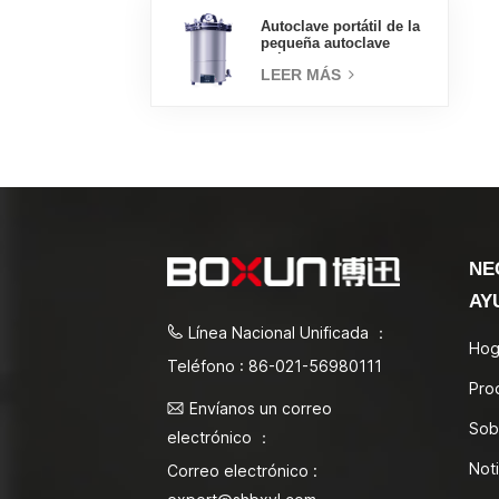
Autoclave portátil de la
pequeña autoclave
médica del esterilizador
LEER MÁS
de vapor 18L
NE
AY
Línea Nacional Unificada ：
Hog
Teléfono : 86-021-56980111
Pro
Envíanos un correo
Sob
electrónico ：
Noti
Correo electrónico :