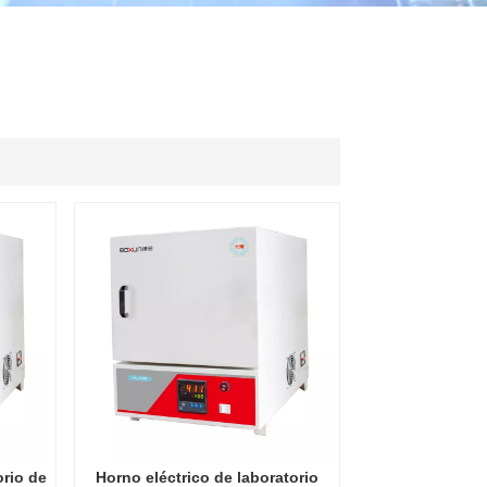
ไทย
中文
orio de
Horno eléctrico de laboratorio