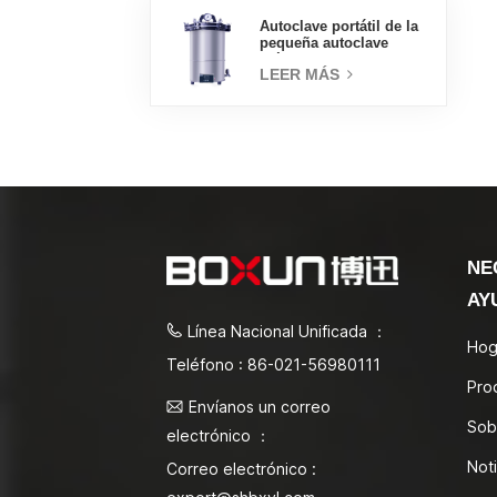
Autoclave portátil de la
pequeña autoclave
médica del esterilizador
LEER MÁS
de vapor 18L
NE
AY
Línea Nacional Unificada ：
Hog
Teléfono : 86-021-56980111
Pro
Envíanos un correo
Sob
electrónico ：
Noti
Correo electrónico :