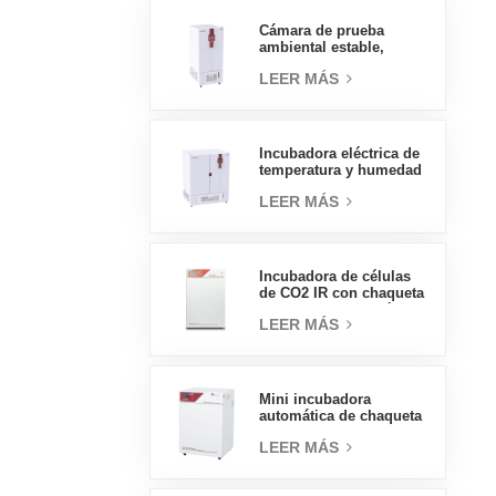
presión, 70L
Cámara de prueba
ambiental estable,
temperatura, humedad,
LEER MÁS
laboratorio, precio al
por mayor de China, alta
calidad, 400L
Incubadora eléctrica de
temperatura y humedad
tipo insignia de 800L,
LEER MÁS
suministros de
laboratorio, incubadora
eléctrica
Incubadora de células
de CO2 IR con chaqueta
de agua de tipo práctico
LEER MÁS
160L Incubadoras
profesionales de
laboratorio de fábrica
Mini incubadora
automática de chaqueta
de agua, precios de
LEER MÁS
laboratorio, tipo
práctico, 50L