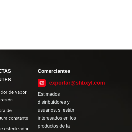
ETAS
Comerciantes
NTES
exportar@shbxyl.com
zador de vapor
Estimados
presión
distribuidores y
usuarios, si están
ora de
tura constante
interesados en los
productos de la
e esterilizador