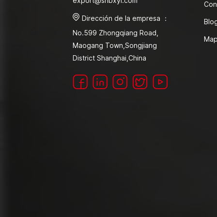
export@shbxyl.com
Con
Dirección de la empresa ：
Blo
No.599 Zhongqiang Road,
Map
Maogang Town,Songjiang
District Shanghai,China