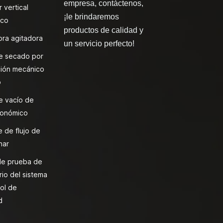
empresa, contáctenos,
 vertical
¡le brindaremos
ico
productos de calidad y
ra agitadora
un servicio perfecto!
e secado por
ión mecánico
o
e vacío de
onómico
 de flujo de
nar
de prueba de
rio del sistema
ol de
d