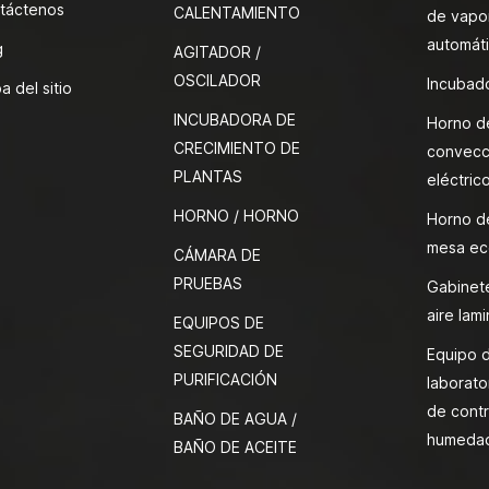
táctenos
CALENTAMIENTO
de vapor
automát
g
AGITADOR /
OSCILADOR
Incubado
a del sitio
INCUBADORA DE
Horno d
CRECIMIENTO DE
convecc
PLANTAS
eléctric
HORNO / HORNO
Horno d
mesa ec
CÁMARA DE
PRUEBAS
Gabinete
aire lami
EQUIPOS DE
SEGURIDAD DE
Equipo 
PURIFICACIÓN
laborato
de contr
BAÑO DE AGUA /
humeda
BAÑO DE ACEITE