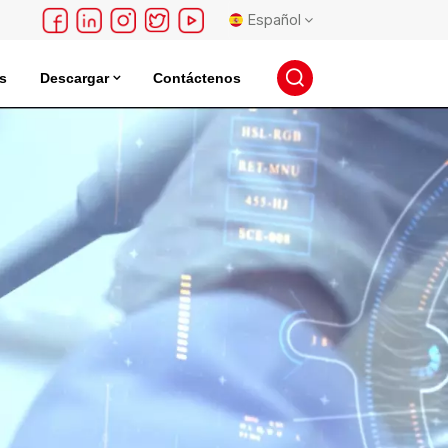
Español
s
Descargar
Contáctenos
English
léctrica
Incubadora De Almacenamiento De Semillas
français
Deutsch
русский
español
português
日本語
한국의