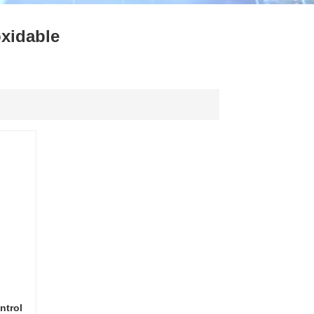
ไทย
oxidable
中文
ntrol