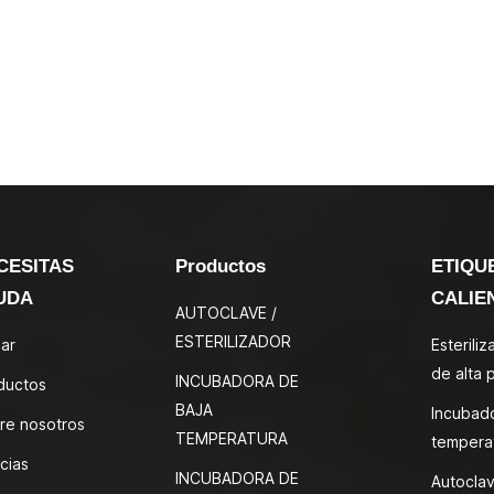
CESITAS
Productos
ETIQU
UDA
CALIE
AUTOCLAVE /
ESTERILIZADOR
ar
Esterili
de alta 
INCUBADORA DE
ductos
BAJA
Incubad
re nosotros
TEMPERATURA
tempera
cias
INCUBADORA DE
Autoclav