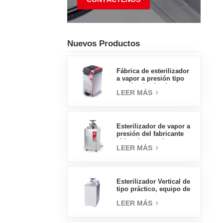
Nuevos Productos
Fábrica de esterilizador
a vapor a presión tipo
concha de almeja con
LEER MÁS
pedal tipo insignia de
65L, fábrica de ventas
directas en China
Esterilizador de vapor a
presión del fabricante
chino de autoclave
LEER MÁS
vertical de tipo
económico 30L
Esterilizador Vertical de
tipo práctico, equipo de
laboratorio, diseño
LEER MÁS
Vertical, esterilizador de
vapor de alta
temperatura y alta