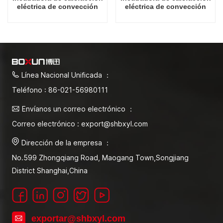
eléctrica de convección
eléctrica de convección
forzada tipo rendimiento
forzada tipo rendimiento
280L
452L
Línea Nacional Unificada ：
Teléfono : 86-021-56980111
Envíanos un correo electrónico ：
Correo electrónico : export@shbxyl.com
Dirección de la empresa ：
No.599 Zhongqiang Road, Maogang Town,Songjiang
District Shanghai,China
exportar@shbxyl.com