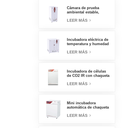
presión, 70L
Cámara de prueba
ambiental estable,
temperatura, humedad,
LEER MÁS
laboratorio, precio al
por mayor de China, alta
calidad, 400L
Incubadora eléctrica de
temperatura y humedad
tipo insignia de 800L,
LEER MÁS
suministros de
laboratorio, incubadora
eléctrica
Incubadora de células
de CO2 IR con chaqueta
de agua de tipo práctico
LEER MÁS
160L Incubadoras
profesionales de
laboratorio de fábrica
Mini incubadora
automática de chaqueta
de agua, precios de
LEER MÁS
laboratorio, tipo
práctico, 50L