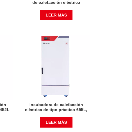
a
de calefacción eléctrica
Mini
Incubadoras eléctricas Mini
l
laboratorio comercial
LEER MÁS
o de
Instrumento automático de
te
temperatura constante
tos de
Incubadora de instrumentos de
mesa
ión
Incubadora de calefacción
 452L,
eléctrica de tipo práctico 655L,
s,
incubadoras eléctricas,
cial,
laboratorio grande comercial,
LEER MÁS
o de
instrumento automático de
te
temperatura constante