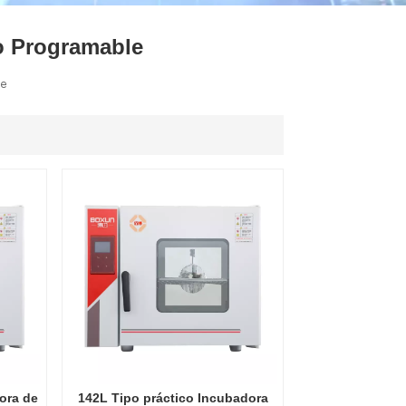
ไทย
o Programable
中文
le
ora de
142L Tipo práctico Incubadora