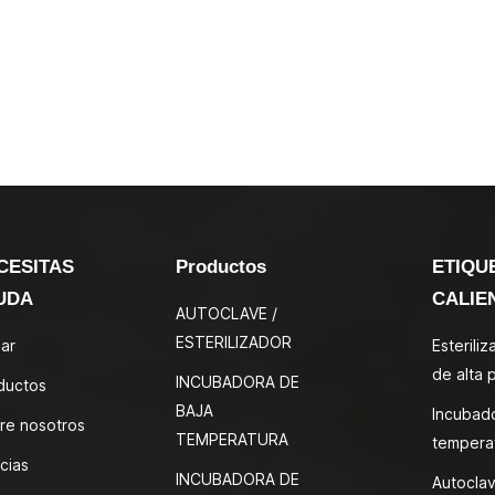
CESITAS
Productos
ETIQU
UDA
CALIE
AUTOCLAVE /
ESTERILIZADOR
ar
Esterili
de alta 
INCUBADORA DE
ductos
BAJA
Incubad
re nosotros
TEMPERATURA
tempera
cias
INCUBADORA DE
Autoclav