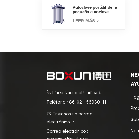
Autoclave portátil de la
pequeña autoclave
médica del esterilizador
LEER MÁS
de vapor 18L
NE
AY
Línea Nacional Unificada ：
Hog
Teléfono : 86-021-56980111
Pro
Envíanos un correo
Sob
electrónico ：
Noti
Correo electrónico :