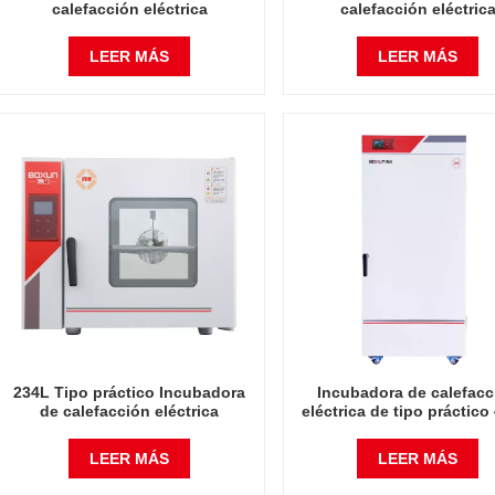
calefacción eléctrica
calefacción eléctric
Incubadoras eléctricas Mini
Incubadoras eléctricas 
laboratorio comercial
laboratorio comercia
LEER MÁS
LEER MÁS
Instrumento automático de
Instrumento automátic
temperatura constante
temperatura constan
Incubadora de instrumentos de
Incubadora de instrumen
mesa
mesa
234L Tipo práctico Incubadora
Incubadora de calefacc
de calefacción eléctrica
eléctrica de tipo práctico
Incubadoras eléctricas Mini
incubadoras eléctrica
laboratorio comercial
laboratorio grande comer
LEER MÁS
LEER MÁS
Instrumento automático de
instrumento automátic
temperatura constante
temperatura constan