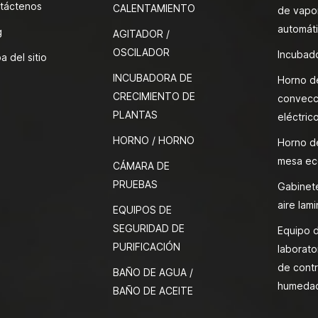
táctenos
CALENTAMIENTO
de vapor
automát
g
AGITADOR /
OSCILADOR
Incubado
a del sitio
INCUBADORA DE
Horno d
CRECIMIENTO DE
convecc
PLANTAS
eléctric
HORNO / HORNO
Horno d
mesa ec
CÁMARA DE
PRUEBAS
Gabinete
aire lami
EQUIPOS DE
SEGURIDAD DE
Equipo 
PURIFICACIÓN
laborato
de contr
BAÑO DE AGUA /
humeda
BAÑO DE ACEITE