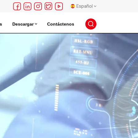
Español
s
Descargar
Contáctenos
English
léctrica
Incubadora De Almacenamiento De Semillas
français
Deutsch
русский
español
português
日本語
한국의