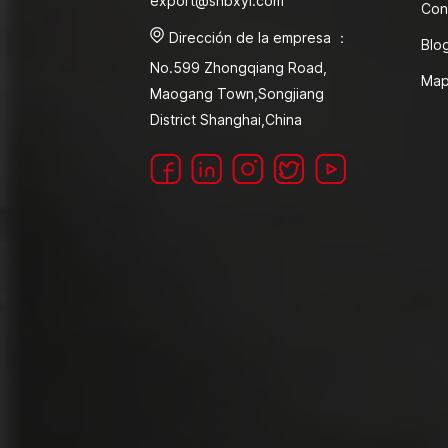
export@shbxyl.com
Con
Dirección de la empresa ：
Blo
No.599 Zhongqiang Road,
Map
Maogang Town,Songjiang
District Shanghai,China