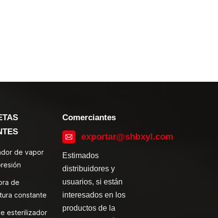
ETAS
Comerciantes
NTES
exportar@shbxyl.com
zador de vapor
Estimados
presión
distribuidores y
usuarios, si están
ora de
tura constante
interesados en los
productos de la
e esterilizador