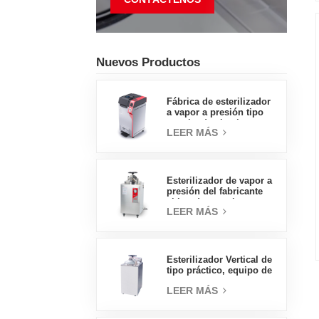
Nuevos Productos
Fábrica de esterilizador
a vapor a presión tipo
concha de almeja con
LEER MÁS
pedal tipo insignia de
65L, fábrica de ventas
directas en China
Esterilizador de vapor a
presión del fabricante
chino de autoclave
LEER MÁS
vertical de tipo
económico 30L
Esterilizador Vertical de
tipo práctico, equipo de
laboratorio, diseño
LEER MÁS
Vertical, esterilizador de
vapor de alta
temperatura y alta