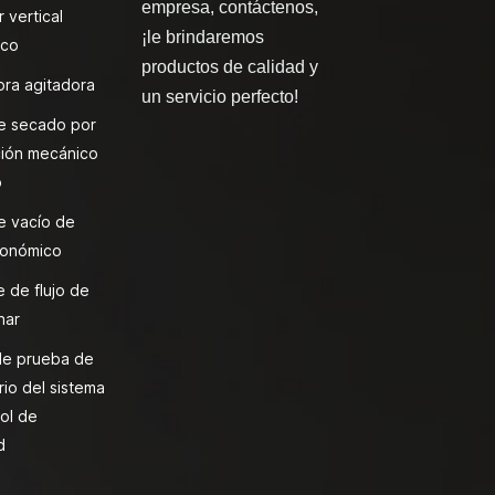
empresa, contáctenos,
 vertical
¡le brindaremos
ico
productos de calidad y
ra agitadora
un servicio perfecto!
e secado por
ión mecánico
o
e vacío de
onómico
 de flujo de
nar
de prueba de
rio del sistema
ol de
d