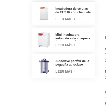
eléctrica
Incubadora de células
de CO2 IR con chaqueta
de agua de tipo práctico
LEER MÁS
160L Incubadoras
profesionales de
laboratorio de fábrica
Mini incubadora
automática de chaqueta
de agua, precios de
LEER MÁS
laboratorio, tipo
práctico, 50L
Autoclave portátil de la
pequeña autoclave
médica del esterilizador
LEER MÁS
de vapor 18L