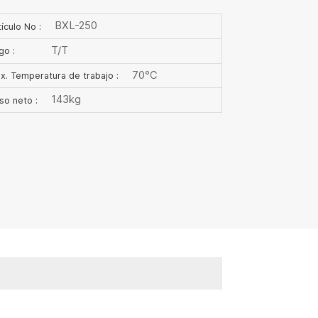
BXL-250
ículo No :
T/T
go :
70℃
x. Temperatura de trabajo :
143kg
so neto :