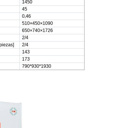
1450
45
0,46
510×450×1090
650×740×1726
2/4
piezas]
2/4
143
173
790*930*1930