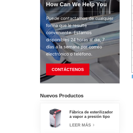
How Can We Help You
Puede contactarnos de cualquier
forma que le resulte
conveniente. Estamos
disponibles 24 horas al día, 7
días a la semana por correo
electrónico o teléfono.
CONTÁCTENOS
Nuevos Productos
Fábrica de esterilizador
a vapor a presión tipo
concha de almeja con
LEER MÁS
pedal tipo insignia de
65L, fábrica de ventas