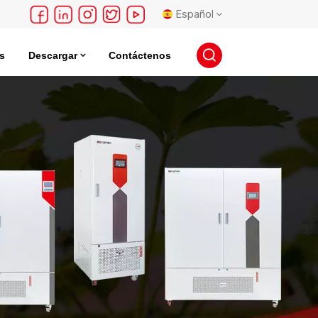
Español
s
Descargar
Contáctenos
English
léctrica
Incubadora De Almacenamiento De Semillas
français
Deutsch
русский
español
português
日本語
한국의