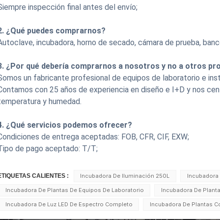
Siempre inspección final antes del envío;
2. ¿Qué puedes comprarnos?
Autoclave, incubadora, horno de secado, cámara de prueba, banc
3. ¿Por qué debería comprarnos a nosotros y no a otros p
Somos un fabricante profesional de equipos de laboratorio e ins
Contamos con 25 años de experiencia en diseño e I+D y nos cen
temperatura y humedad.
4. ¿Qué servicios podemos ofrecer?
Condiciones de entrega aceptadas: FOB, CFR, CIF, EXW;
Tipo de pago aceptado: T/T;
ETIQUETAS CALIENTES :
Incubadora De Iluminación 250L
Incubadora 
Incubadora De Plantas De Equipos De Laboratorio
Incubadora De Planta
Incubadora De Luz LED De Espectro Completo
Incubadora De Plantas Co