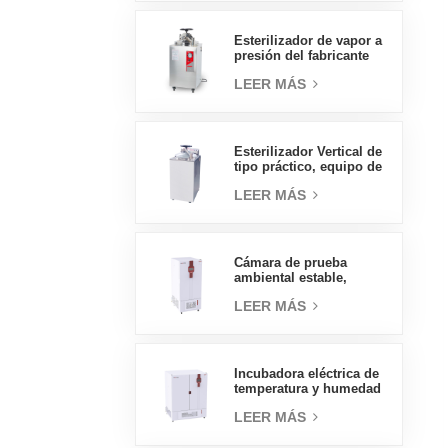
directas en China
Esterilizador de vapor a
presión del fabricante
chino de autoclave
LEER MÁS
vertical de tipo
económico 30L
Esterilizador Vertical de
tipo práctico, equipo de
laboratorio, diseño
LEER MÁS
Vertical, esterilizador de
vapor de alta
temperatura y alta
presión, 70L
Cámara de prueba
ambiental estable,
temperatura, humedad,
LEER MÁS
laboratorio, precio al
por mayor de China, alta
calidad, 400L
Incubadora eléctrica de
temperatura y humedad
tipo insignia de 800L,
LEER MÁS
suministros de
laboratorio, incubadora