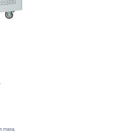
.
n masa;