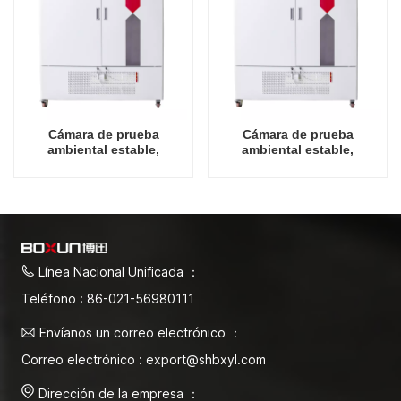
Cámara de prueba
Cámara de prueba
ambiental estable,
ambiental estable,
temperatura, humedad,
temperatura, humedad,
precio de fábrica de China,
precio de fábrica de China,
1000L
1600L
Línea Nacional Unificada ：
Teléfono : 86-021-56980111
Envíanos un correo electrónico ：
Correo electrónico : export@shbxyl.com
Dirección de la empresa ：