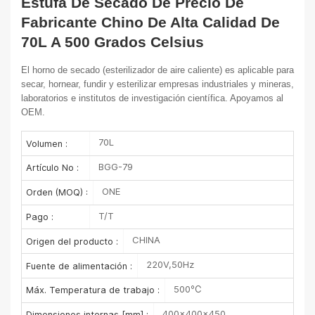
Estufa De Secado De Precio De
Fabricante Chino De Alta Calidad De
70L A 500 Grados Celsius
El horno de secado (esterilizador de aire caliente) es aplicable para
secar, hornear, fundir y esterilizar empresas industriales y mineras,
laboratorios e institutos de investigación científica. Apoyamos al
OEM.
70L
Volumen :
BGG-79
Artículo No :
ONE
Orden (MOQ) :
T/T
Pago :
CHINA
Origen del producto :
220V,50Hz
Fuente de alimentación :
500℃
Máx. Temperatura de trabajo :
400×400×450
Dimensiones internas [mm] :