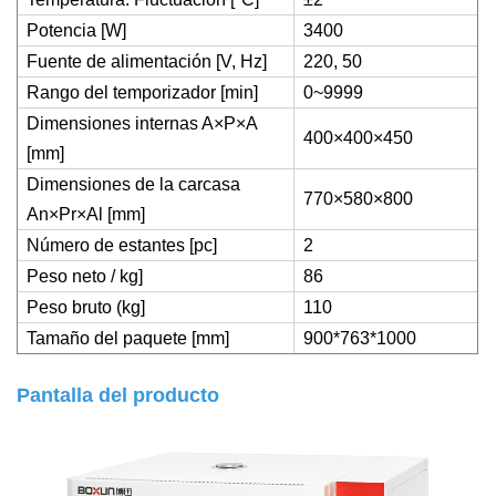
Potencia [W]
3400
Fuente de alimentación [V, Hz]
220, 50
Rango del temporizador [min]
0~9999
Dimensiones internas A×P×A
400×400×450
[mm]
Dimensiones de la carcasa
770×580×800
An×Pr×Al [mm]
Número de estantes [pc]
2
Peso neto / kg]
86
Peso bruto (kg]
110
Tamaño del paquete [mm]
900*763*1000
Pantalla del producto