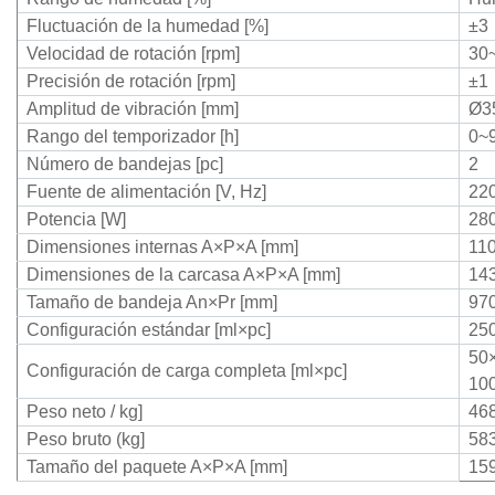
Fluctuación de la humedad [%]
±3
Velocidad de rotación [rpm]
30
Precisión de rotación [rpm]
±1
Amplitud de vibración [mm]
Ø3
Rango del temporizador [h]
0~
Número de bandejas [pc]
2
Fuente de alimentación [V, Hz]
220
Potencia [W]
28
Dimensiones internas
A×P×A [mm]
11
Dimensiones de la carcasa
A×P×A [mm]
14
Tamaño de bandeja An×Pr [mm]
97
Configuración estándar [ml×pc]
25
50
Configuración de carga completa [ml×pc]
10
Peso neto / kg]
46
Peso bruto (kg]
58
Tamaño del paquete
A×P×A [mm]
15