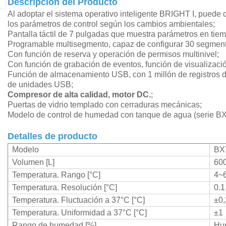
Descripción del Producto
Al adoptar el sistema operativo inteligente BRIGHT I, pued
los parámetros de control según los cambios ambientales;
Pantalla táctil de 7 pulgadas que muestra parámetros en tiem
Programable multisegmento, capaz de configurar 30 segmento
Con función de reserva y operación de permisos multinivel;
Con función de grabación de eventos, función de visualizació
Función de almacenamiento USB, con 1 millón de registros d
de unidades USB;
Compresor de alta calidad, motor DC.
;
Puertas de vidrio templado con cerraduras mecánicas;
Modelo de control de humedad con tanque de agua (serie B
Detalles de producto
Modelo
BX
Volumen [L]
60
Temperatura. Rango [°C]
4~
Temperatura. Resolución [°C]
0.1
Temperatura. Fluctuación a 37°C [°C]
±0,
Temperatura. Uniformidad a 37°C [°C]
±1
Rango de humedad [%]
Hu