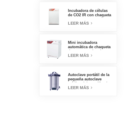
eléctrica
Incubadora de células
de CO2 IR con chaqueta
de agua de tipo práctico
LEER MÁS
160L Incubadoras
profesionales de
laboratorio de fábrica
Mini incubadora
automática de chaqueta
de agua, precios de
LEER MÁS
laboratorio, tipo
práctico, 50L
Autoclave portátil de la
pequeña autoclave
médica del esterilizador
LEER MÁS
de vapor 18L