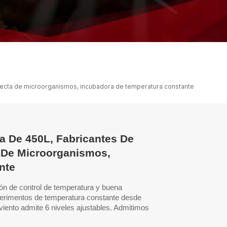
ไทย
中文
directa de microorganismos, incubadora de temperatura constante
a De 450L, Fabricantes De
 De Microorganismos,
nte
sión de control de temperatura y buena
xperimentos de temperatura constante desde
iento admite 6 niveles ajustables. Admitimos