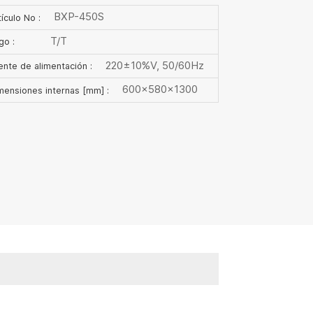
BXP-450S
ículo No :
T/T
go :
220±10%V, 50/60Hz
ente de alimentación :
600×580×1300
mensiones internas [mm] :