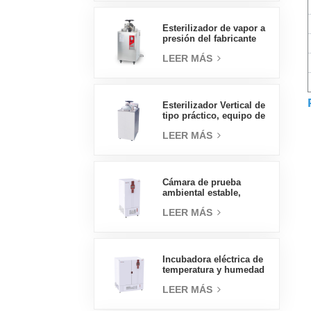
directas en China
Esterilizador de vapor a
presión del fabricante
chino de autoclave
LEER MÁS
vertical de tipo
económico 30L
Esterilizador Vertical de
tipo práctico, equipo de
laboratorio, diseño
LEER MÁS
Vertical, esterilizador de
vapor de alta
temperatura y alta
presión, 70L
Cámara de prueba
ambiental estable,
temperatura, humedad,
LEER MÁS
laboratorio, precio al
por mayor de China, alta
calidad, 400L
Incubadora eléctrica de
temperatura y humedad
tipo insignia de 800L,
LEER MÁS
suministros de
laboratorio, incubadora