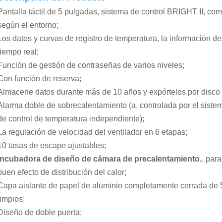
Pantalla táctil de 5 pulgadas, sistema de control BRIGHT II, 
según el entorno;
Los datos y curvas de registro de temperatura, la información d
tiempo real;
Función de gestión de contraseñas de varios niveles;
Con función de reserva;
Almacene datos durante más de 10 años y expórtelos por disco
Alarma doble de sobrecalentamiento (a. controlada por el sistem
de control de temperatura independiente);
La regulación de velocidad del ventilador en 6 etapas;
10 tasas de escape ajustables;
Incubadora de diseño de cámara de precalentamiento.
, par
buen efecto de distribución del calor;
Capa aislante de papel de aluminio completamente cerrada de 
limpios;
Diseño de doble puerta;