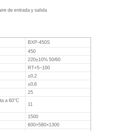
aire de entrada y salida
BXP-450S
450
220±10% 50/60
RT+5~100
±0,2
±0,6
25
ta a 60°C
11
1500
600×580×1300