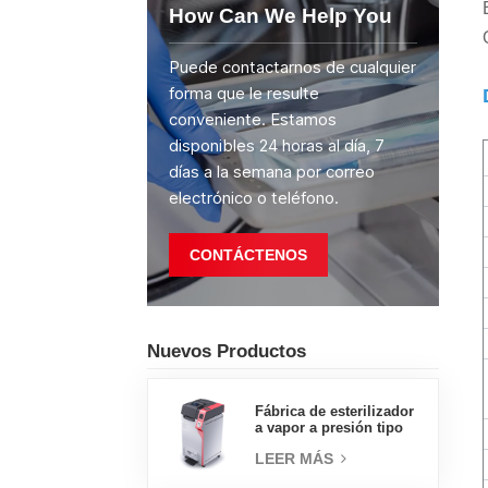
How Can We Help You
Puede contactarnos de cualquier
forma que le resulte
conveniente. Estamos
disponibles 24 horas al día, 7
días a la semana por correo
electrónico o teléfono.
CONTÁCTENOS
Nuevos Productos
Fábrica de esterilizador
a vapor a presión tipo
concha de almeja con
LEER MÁS
pedal tipo insignia de
65L, fábrica de ventas