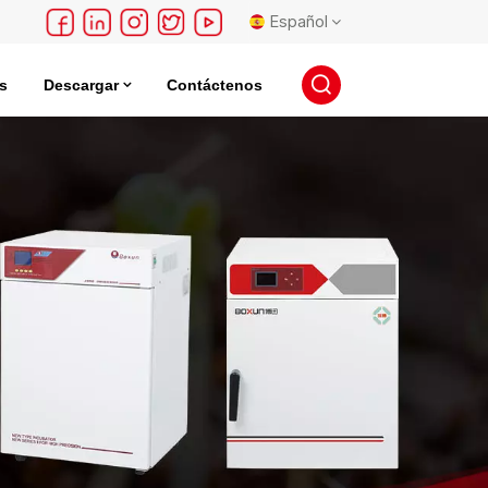
Español
s
Descargar
Contáctenos
English
léctrica
Incubadora De Almacenamiento De Semillas
français
Deutsch
русский
español
português
日本語
한국의