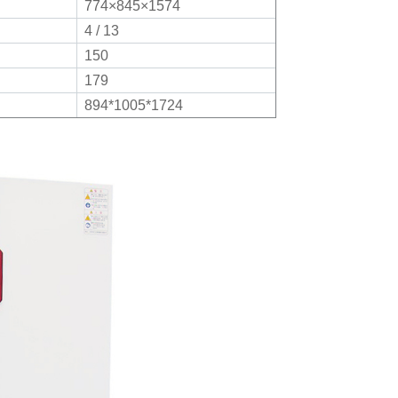
774×845×1574
4 / 13
150
179
894*1005*1724