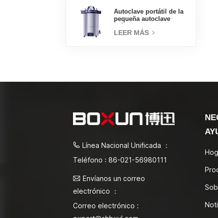
Autoclave portátil de la
pequeña autoclave
médica del esterilizador
LEER MÁS
de vapor 18L
NE
AY
Línea Nacional Unificada ：
Hog
Teléfono : 86-021-56980111
Pro
Envíanos un correo
Sob
electrónico ：
Noti
Correo electrónico :