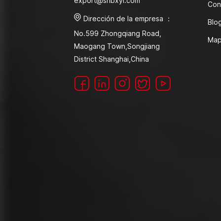
export@shbxyl.com
Con
Dirección de la empresa ：
Blo
No.599 Zhongqiang Road,
Map
Maogang Town,Songjiang
District Shanghai,China