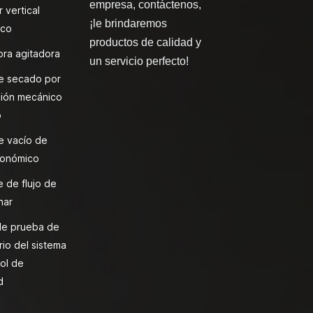
empresa, contáctenos,
 vertical
¡le brindaremos
ico
productos de calidad y
ra agitadora
un servicio perfecto!
e secado por
ión mecánico
o
e vacío de
onómico
 de flujo de
nar
de prueba de
rio del sistema
ol de
d