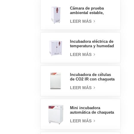
presión, 70L
Cámara de prueba
ambiental estable,
temperatura, humedad,
LEER MÁS
laboratorio, precio al
por mayor de China, alta
calidad, 400L
Incubadora eléctrica de
temperatura y humedad
tipo insignia de 800L,
LEER MÁS
suministros de
laboratorio, incubadora
eléctrica
Incubadora de células
de CO2 IR con chaqueta
de agua de tipo práctico
LEER MÁS
160L Incubadoras
profesionales de
laboratorio de fábrica
Mini incubadora
automática de chaqueta
de agua, precios de
LEER MÁS
laboratorio, tipo
práctico, 50L