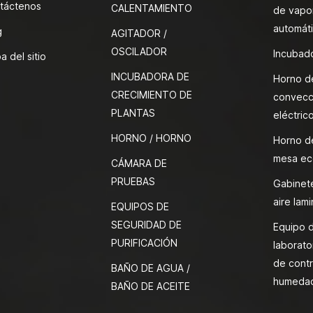
táctenos
CALENTAMIENTO
de vapor
automát
g
AGITADOR /
OSCILADOR
Incubado
a del sitio
INCUBADORA DE
Horno d
CRECIMIENTO DE
convecc
PLANTAS
eléctric
HORNO / HORNO
Horno d
mesa ec
CÁMARA DE
PRUEBAS
Gabinete
aire lami
EQUIPOS DE
SEGURIDAD DE
Equipo 
PURIFICACIÓN
laborato
de contr
BAÑO DE AGUA /
humeda
BAÑO DE ACEITE