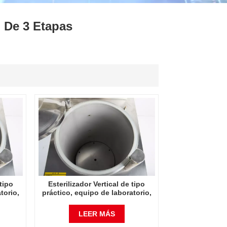
ไทย
l De 3 Etapas
中文
 tipo
Esterilizador Vertical de tipo
torio,
práctico, equipo de laboratorio,
dor de
esterilizador de vapor de alta
y alta
temperatura y alta presión,
LEER MÁS
diseño Vertical, 100L