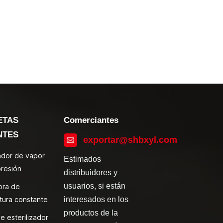
ETAS
Comerciantes
NTES
exportar@shbxyl.com
zador de vapor
Estimados
presión
distribuidores y
usuarios, si están
ora de
tura constante
interesados en los
productos de la
e esterilizador