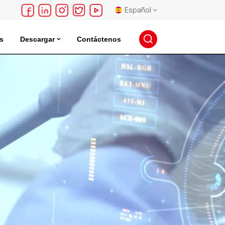
Español
s
Descargar
Contáctenos
English
léctrica
Incubadora De Almacenamiento De Semillas
français
Deutsch
русский
español
português
日本語
한국의