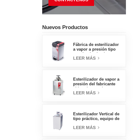
Nuevos Productos
Fábrica de esterilizador
a vapor a presión tipo
concha de almeja con
LEER MÁS
pedal tipo insignia de
65L, fábrica de ventas
directas en China
Esterilizador de vapor a
presión del fabricante
chino de autoclave
LEER MÁS
vertical de tipo
económico 30L
Esterilizador Vertical de
tipo práctico, equipo de
laboratorio, diseño
LEER MÁS
Vertical, esterilizador de
vapor de alta
temperatura y alta