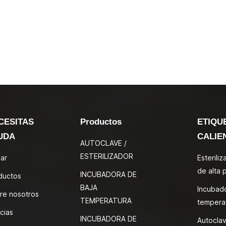
CESITAS
Productos
ETIQU
UDA
CALIE
AUTOCLAVE /
ESTERILIZADOR
ar
Esterili
de alta 
INCUBADORA DE
ductos
BAJA
Incubad
re nosotros
TEMPERATURA
tempera
cias
INCUBADORA DE
Autoclav