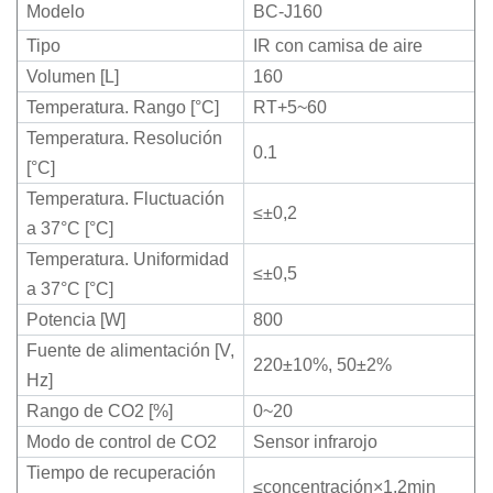
Modelo
BC-J160
Tipo
IR con camisa de aire
Volumen [L]
160
Temperatura. Rango [°C]
RT+5~60
Temperatura. Resolución
0.1
[°C]
Temperatura. Fluctuación
≤
±0,2
a 37°C [°C]
Temperatura. Uniformidad
≤
±0,5
a 37°C [°C]
Potencia [W]
800
Fuente de alimentación [V,
220±10%, 50±2%
Hz]
Rango de CO2 [%]
0~20
Modo de control de CO2
Sensor infrarojo
Tiempo de recuperación
≤concentración×1,2min