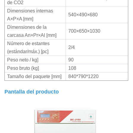
de CO2
Dimensiones internas
540×490×680
A×P×A [mm]
Dimensiones de la
700×650×1030
carcasa An×Pr×Al [mm]
Número de estantes
2/4
(estándar/máx.) [pc]
Peso neto / kg]
90
Peso bruto (kg]
108
Tamaño del paquete [mm]
840*790*1220
Pantalla del producto