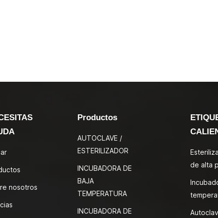
CESITAS
Productos
ETIQU
UDA
CALIE
AUTOCLAVE /
ESTERILIZADOR
ar
Esterili
de alta 
INCUBADORA DE
ductos
BAJA
Incubad
re nosotros
TEMPERATURA
tempera
cias
INCUBADORA DE
Autoclav