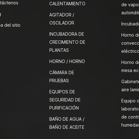
táctenos
CALENTAMIENTO
de vapor
automát
g
AGITADOR /
OSCILADOR
Incubado
a del sitio
INCUBADORA DE
Horno d
CRECIMIENTO DE
convecc
PLANTAS
eléctric
HORNO / HORNO
Horno d
mesa ec
CÁMARA DE
PRUEBAS
Gabinete
aire lami
EQUIPOS DE
SEGURIDAD DE
Equipo 
PURIFICACIÓN
laborato
de contr
BAÑO DE AGUA /
humeda
BAÑO DE ACEITE