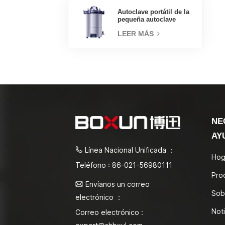
Autoclave portátil de la
pequeña autoclave
médica del esterilizador
LEER MÁS
de vapor 18L
NE
AY
Línea Nacional Unificada ：
Hog
Teléfono : 86-021-56980111
Pro
Envíanos un correo
Sob
electrónico ：
Noti
Correo electrónico :