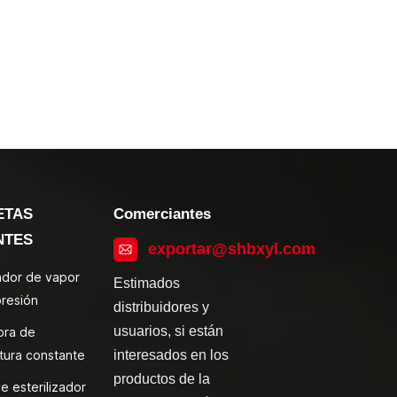
ETAS
Comerciantes
NTES
exportar@shbxyl.com
zador de vapor
Estimados
presión
distribuidores y
usuarios, si están
ora de
tura constante
interesados en los
productos de la
e esterilizador