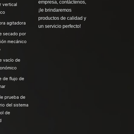
empresa, contáctenos,
 vertical
¡le brindaremos
ico
productos de calidad y
ra agitadora
un servicio perfecto!
e secado por
ión mecánico
o
e vacío de
onómico
 de flujo de
nar
de prueba de
rio del sistema
ol de
d