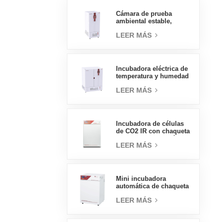
presión, 70L
Cámara de prueba
ambiental estable,
temperatura, humedad,
LEER MÁS
laboratorio, precio al
por mayor de China, alta
calidad, 400L
Incubadora eléctrica de
temperatura y humedad
tipo insignia de 800L,
LEER MÁS
suministros de
laboratorio, incubadora
eléctrica
Incubadora de células
de CO2 IR con chaqueta
de agua de tipo práctico
LEER MÁS
160L Incubadoras
profesionales de
laboratorio de fábrica
Mini incubadora
automática de chaqueta
de agua, precios de
LEER MÁS
laboratorio, tipo
práctico, 50L