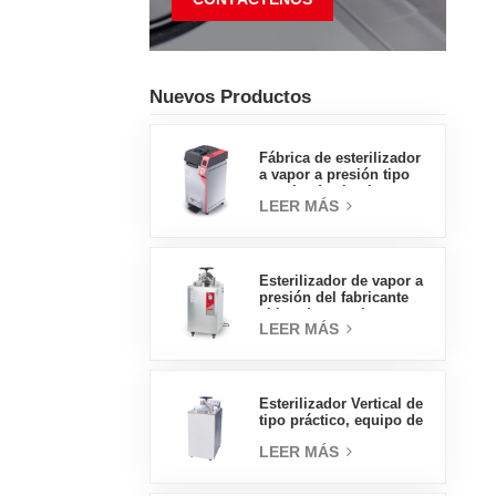
Nuevos Productos
Fábrica de esterilizador
a vapor a presión tipo
concha de almeja con
LEER MÁS
pedal tipo insignia de
65L, fábrica de ventas
directas en China
Esterilizador de vapor a
presión del fabricante
chino de autoclave
LEER MÁS
vertical de tipo
económico 30L
Esterilizador Vertical de
tipo práctico, equipo de
laboratorio, diseño
LEER MÁS
Vertical, esterilizador de
vapor de alta
temperatura y alta