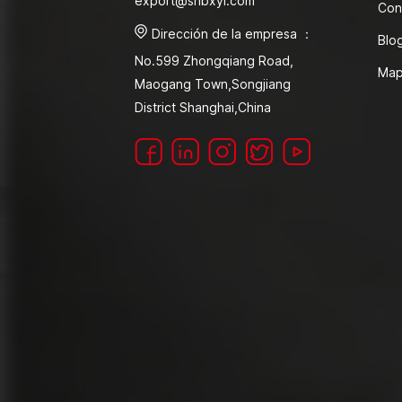
export@shbxyl.com
Con
Dirección de la empresa ：
Blo
No.599 Zhongqiang Road,
Map
Maogang Town,Songjiang
District Shanghai,China