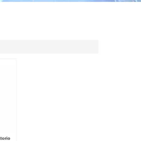
ไทย
中文
torio