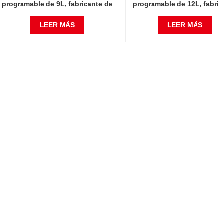
programable de 9L, fabricante de
programable de 12L, fabr
China, 1500 grados Celsius
de China, 1500 grados Ce
LEER MÁS
LEER MÁS