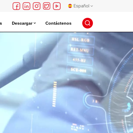
Español
s
Descargar
Contáctenos
English
léctrica
Incubadora De Almacenamiento De Semillas
français
Deutsch
русский
español
português
日本語
한국의