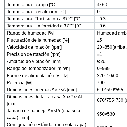
Temperatura. Rango [°C]
4~60
Temperatura. Resolución [°C]
0.1
Temperatura. Fluctuación a 37°C [°C]
±0,3
Temperatura. Uniformidad a 37°C [°C]
±0,6
Rango de humedad [%]
Humedad ambi
Fluctuación de la humedad [%]
±5
Velocidad de rotación [rpm]
20~350(arriba
Precisión de rotación [rpm]
±1
Amplitud de vibración [mm]
Ø26
Rango del temporizador [min/h]
0~999
Fuente de alimentación [V, Hz]
220, 50/60
Potencia [W]
700
Dimensiones internas A×P×A [mm]
610*590*555
Dimensiones de la carcasa An×Pr×Al
870*755*730 (
[mm]
Tamaño de bandeja An×Pr (una sola
950×530
capa) [mm]
Configuración estándar (una sola capa)