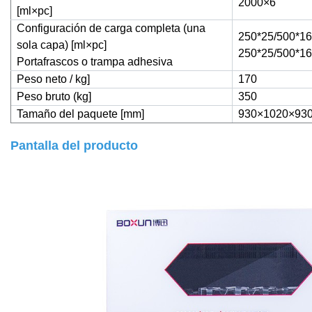
2000×6
[ml×pc]
Configuración de carga completa (una
250*25/500*16
sola capa) [ml×pc]
250*25/500*16
Portafrascos o trampa adhesiva
Peso neto / kg]
170
Peso bruto (kg]
350
Tamaño del paquete [mm]
930×1020×93
Pantalla del producto