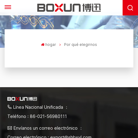
hogar
Por qué elegirnos
Línea Nacional Unificada ：
Teléfono : 86-021-56980111
Envíanos un correo electrónico ：
Correo electrónico : export@shbxyl.com