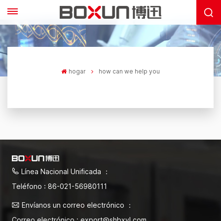
hogar
how can we help you
Línea Nacional Unificada ：
Teléfono : 86-021-56980111
Envíanos un correo electrónico ：
Correo electrónico : export@shbxyl.com